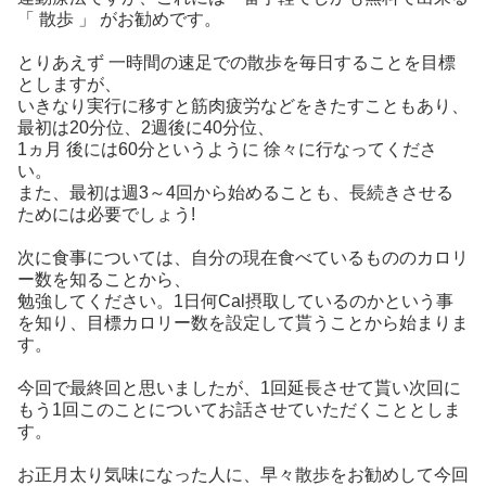
「 散歩 」 がお勧めです。
とりあえず 一時間の速足での散歩を毎日することを目標
としますが、
いきなり実行に移すと筋肉疲労などをきたすこともあり、
最初は20分位、2週後に40分位、
1ヵ月 後には60分というように 徐々に行なってくださ
い。
また、最初は週3～4回から始めることも、長続きさせる
ためには必要でしょう!
次に食事については、自分の現在食べているもののカロリ
ー数を知ることから、
勉強してください。1日何Cal摂取しているのかという事
を知り、目標カロリー数を設定して貰うことから始まりま
す。
今回で最終回と思いましたが、1回延長させて貰い次回に
もう1回このことについてお話させていただくこととしま
す。
お正月太り気味になった人に、早々散歩をお勧めして今回