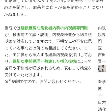
査を避けていませんか？それでは早期発見・早期治療
の道を閉ざし、結果的に自らが命を縮めることになり
かねません。
当院では
経験豊富な消化器内科の内視鏡専門医
内視
が、検査前の問診・説明、内視鏡検査から結果説
鏡専
明まで対応していますので、不明な点や不安に思
門
っている事などは何でも相談してください。ま
医
た、主に鼻から挿入する経鼻内視鏡を採用してお
吉田
り、
適切な事前処理
と
熟達した挿入技術
によって
賢一
苦痛や不快感が軽減されるため、安心して検査を
受けていただけます。
※予約制ですので、お問い合わせください。
医学
博
士、
日本
消化