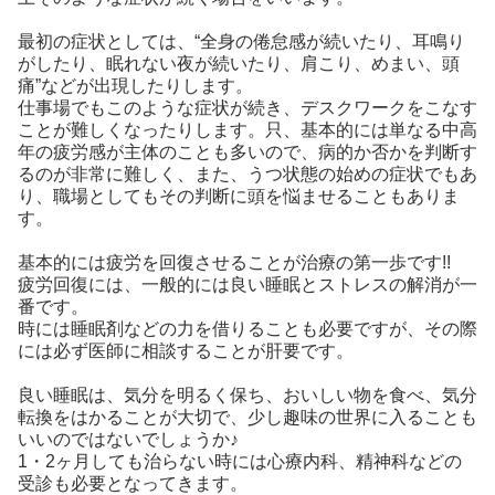
最初の症状としては、“全身の倦怠感が続いたり、耳鳴り
がしたり、眠れない夜が続いたり、肩こり、めまい、頭
痛”などが出現したりします。
仕事場でもこのような症状が続き、デスクワークをこなす
ことが難しくなったりします。只、基本的には単なる中高
年の疲労感が主体のことも多いので、病的か否かを判断す
るのが非常に難しく、また、うつ状態の始めの症状でもあ
り、職場としてもその判断に頭を悩ませることもありま
す。
基本的には疲労を回復させることが治療の第一歩です!!
疲労回復には、一般的には良い睡眠とストレスの解消が一
番です。
時には睡眠剤などの力を借りることも必要ですが、その際
には必ず医師に相談することが肝要です。
良い睡眠は、気分を明るく保ち、おいしい物を食べ、気分
転換をはかることが大切で、少し趣味の世界に入ることも
いいのではないでしょうか♪
1・2ヶ月しても治らない時には心療内科、精神科などの
受診も必要となってきます。