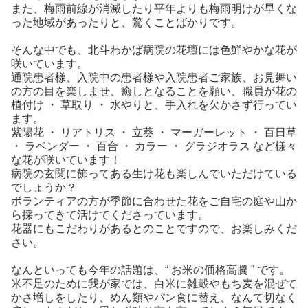
また、梅雨前線が消滅したり平年よりも梅雨明けが早くな
った地域があったりと、驚くことばかりです。
そんな中でも、北斗わかば病院の花壇には色鮮やかな花が
咲いています。
通院患者様、入院中の患者様や入院患者ご家族、お見舞い
の方の目を楽しませ、癒しとなることを願い、職員が花の
植付け ・ 草取り ・ 水やりと、手入れを欠かさず行ってい
ます。
紫陽花 ・ リアトリス ・ 立葵 ・ マーガーレット ・ 百日草
・ ラベンダー ・ 百合 ・ カラー ・ グラジオラス など様々
な花が咲いています！
病院の玄関に飾ってある生け花も楽しんでいただけている
でしょうか？
ボランティアの方が季節に合わせた花をご自宅の庭や山か
ら採ってきて活けてくださっています。
花器にもこだわりがあるとのことですので、お楽しみくだ
さい。
なんといっても今年の話題は、“ お米の価格高騰 ” です。
米不足のために我が家では、白米に雑穀やもち麦を混ぜて
かさ増しをしたり、めん類やパン食に替え、なんて切なく