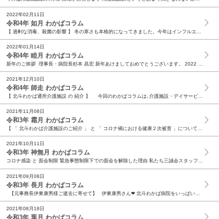
2022年02月11日
令和4年 如月 わかばコラム
【 過剰な消毒、殺菌の影響 】 冬の寒さも本格的になってきました。今年はインフルエンザの流行はいまのところありませんが、風邪をひきやすい時期であることは認識されていることでしょう。 新...
2022年01月14日
令和4年 睦月 わかばコラム
新年のご挨拶 理事長・病院長杉本 昌宏 新年あけましておめでとうございます。 2022 年が皆様にとって素晴らしい一年になる事を心よりお祈りし申し上げます。年頭にあたり当法人を代表...
2021年12月10日
令和4年 師走 わかばコラム
【 北斗わかば通所介護施設 の 紹介 】 今回のわかばコラムは､介護施設・デイサービスの小田聡一郎が担当します。 私が所属しているデイサービスについて紹介させていた...
2021年11月08日
令和3年 霜月 わかばコラム
【 「 北斗わかば介護施設のご紹介 」 と 「 コロナ禍における健康２次被害 」について 今回のコラムは、北斗わかば介護施設の小出弘寿が担当させていただきます。 では、まず１つ目と...
2021年10月11日
令和3年 神無月 わかばコラム
コロナ感染 と 面会制限 緊急事態制限下での面会を解除した理由 私たち三誠会スタッフのミッションは、ホームページにも記されている通り【患者様・利用者様のすべての場におけるＱＯＬの向上を目指しま...
2021年09月08日
令和3年 長月 わかばコラム
【元事務長伊東康男様ご逝去に寄せて】 伊東康男さん❤ 北斗わかば病院をいっぱい愛してくれて本当にありがとうございました。 そしてお疲れ様でした。 このコラムで職員の...
2021年08月18日
令和3年 葉月 わかばコラム