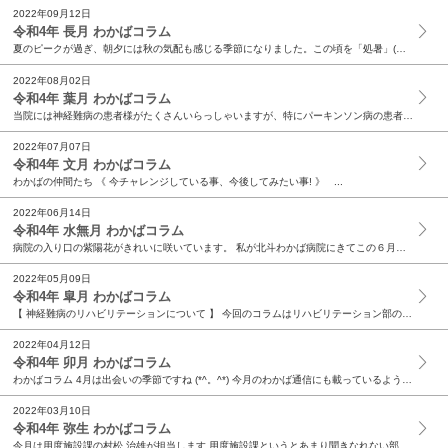
2022年09月12日
令和4年 長月 わかばコラム
夏のピークが過ぎ、朝夕には秋の気配も感じる季節になりました。この頃を「処暑」(しょしょ)と呼ぶそうです。 暗いニュースが多い今日この頃ですが、外へ目を向ければ淡々と・・・粛々と・・・自然は 移...
2022年08月02日
令和4年 葉月 わかばコラム
当院には神経難病の患者様がたくさんいらっしゃいますが、特にパーキンソン病の患者様は 薬のコントロールが大切になります。 細かく飲み方や量を変えたり、新しい薬を試したりして、 少しでも患者様がよ...
2022年07月07日
令和4年 文月 わかばコラム
わかばの仲間たち 《 今チャレンジしている事、今後してみたい事! 》 ...
2022年06月14日
令和4年 水無月 わかばコラム
病院の入り口の紫陽花がきれいに咲いています。 私が北斗わかば病院にきてこの６月でちょうど２年になります。 神経内科や認知症を専門としてきましたので、院長先生をはじめとする若い先生方のお手伝いが...
2022年05月09日
令和4年 皐月 わかばコラム
【 神経難病のリハビリテーションについて 】 今回のコラムはリハビリテーション部の科長をしております松下太一が担当いたします。 当院でどのようなリハビリテーションを行っているのかを知っていただ...
2022年04月12日
令和4年 卯月 わかばコラム
わかばコラム 4月は出会いの季節ですね (*^。^*) 今月のわかば通信にも載っているように、北斗わかば病院 と 北斗わかば介護施設に、新しい仲間が加わりました。 看護部には7名の看護師と1名...
2022年03月10日
令和4年 弥生 わかばコラム
今月は用度施設課の村松 治雄が担当します 用度施設課というとあまり聞きなれない部署かもしれませんが、仕事の内容は病院内で使用する医療材料などの発注払い出し業務、入院患様が快適な入院生活をしてく...