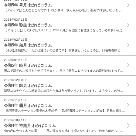
令和5年 皐月 わかばコラム
【デイケアはこんなところです❕】 桜が散り、吹く風が心地よい新緑の季節となりました。介護施設にある「わかば農園」の畑では、玉ねぎの収穫が終わり、スナップえんどうやじゃがいもの葉 が青々と育って...
2023年03月13日
令和5年 弥生 わかばコラム
【 耳そうじは しない方がいい？ 】 昨年７月から当院にお世話になっている耳鼻いんこう科の本間です。 よろしくお願い致します。 今回は多くの方を悩ませる「耳垢みみあか）」についてお話させていた...
2023年02月16日
令和5年 如月 わかばコラム
【今月は財務課が「わかば通信」の当番です】 財務課というところは、日頃患者様と接する部署ではありませんが、病院を見えない所から支えている部署でもあります。そんな財務課が毎日取り扱うのは「お金」...
2023年01月18日
令和5年 睦月 わかばコラム
謹んで新年のご挨拶をさせて頂きます。 国内で新型コロナウイルスの流行が始まってから３年が経過しようとしています。院内での感染発生を予防する目的で面会制限にご協力頂きましてありがとうございます。...
2022年12月08日
令和4年 師走 わかばコラム
新型コロナウイルス感染症の出現から丸３年が経とうとしています。 ようやくこの秋、縮小版ではあるものの《わかば祭》再開に漕ぎ着けました。ほっとしたのも束の間、残念なことにまたコロナ第８波が猛威を...
2022年11月10日
令和4年 霜月 わかばコラム
訪問看護ステーション課長鈴木千絵子 【訪問看護ステーションの紹介】 足元を踊る色とりどりの落ち葉や、頬を刺す冷たい風に、晩秋を 感じる季節となりました。 体調管理の...
2022年10月11日
令和4年 神無月 わかばコラム
虫の声に色づく木々の葉・・・秋の深まりを感じる頃となりました。 何年も前から、話題にあがって検討はしたけれどまた消えて、を繰り返してきた当院の電子カルテの導入ですが、一昨年の職員満足度調査によ...