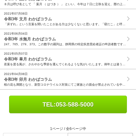
８月は呼び名として 「 葉月 （ はづき ） 」 といい、今年は７日に立秋を迎え、暦の上では秋が始まります。実際には一年で一番熱い季節で、「 ひまわり 」、「 あさがお 」 が咲き、子供のころ...
2021年07月08日
令和3年 文月 わかばコラム
「床ずれ」という言葉を聞いたことがある方は少なくないと思います。「寝だこ」と呼ばれることもありました。専門用語では「褥瘡」と言います。 「褥瘡」は看護の恥、と言われることがあります。体位変換を...
2021年06月04日
令和3年 水無月 わかばコラム
247、765、279、373。この数字の羅列は、静岡県の特定疾患受給者証の申請者数です。247は筋萎縮性側索硬化症、765は脊髄小脳変性症、279は進行性核上性麻痺、373は多系統萎縮症です...
2021年05月07日
令和3年 皐月 わかばコラム
若葉を渡る風が、さわやかな季節を運んでくれるような気がいたします。例年とは違う5月の連休をお過ごしの事と思います。 先月のお花見では天候にも恵まれ、久しぶりに患者様との面会が叶うことが出来た御...
2021年04月08日
令和3年 卯月 わかばコラム
桜の花も満開となり、新型コロナウイルス対策にてご家族との面会が禁止されている中、お花見で面会が叶えられる事ができました。久しぶりの患者様との面会はいかがだったでしょうか？ 春から初夏にかけては...
TEL:053-588-5000
1ページ / 全6ページ中