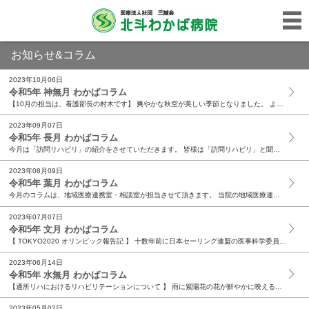
お知らせ&コラム
2023年10月06日
令和5年 神無月 わかばコラム
【10月の担当は、看護部長の村木です】 爽やかな秋空が美しい季節となりました。 ようやく朝晩に涼しさを感じられるようになりましたが、今年はまだ、猛暑日を更新する暑さが続いており、紅葉を楽しむの...
2023年09月07日
令和5年 長月 わかばコラム
今月は「訪問リハビリ」の紹介をさせていただきます。 皆様は「訪問リハビリ」と聞いて、どのようなイメージを持たれるでしょうか？ 私の家族に聞いてみたところ、「リハビリの先生が家に来て、マッサージ...
2023年08月09日
令和5年 葉月 わかばコラム
今月のコラムは、地域医療連携室・相談室が担当させて頂きます。 当院の地域医療連携室は、1階総合受付奥に位置し、看護師1名、社会福祉士（ソーシャルワーカー）2名の計3名が在籍しています。 業務内...
2023年07月07日
令和5年 文月 わかばコラム
【 TOKYO2020 オリンピック報告記 】 十数年前に日本セーリング連盟の医事科学委員会委員となり、TOKYO2020オリンピックのセーリング競技(ヨット)のアスリート(選手)のメディカル...
2023年06月14日
令和5年 水無月 わかばコラム
【通所リハにおけるリハビリテーションについて 】 雨に紫陽花の花が鮮やかに映える季節となりました。 介護施設にある「わかば農園」の畑では、じゃがいもやにんにくの収穫時期が近づいてきました。 さ...
2023年05月02日