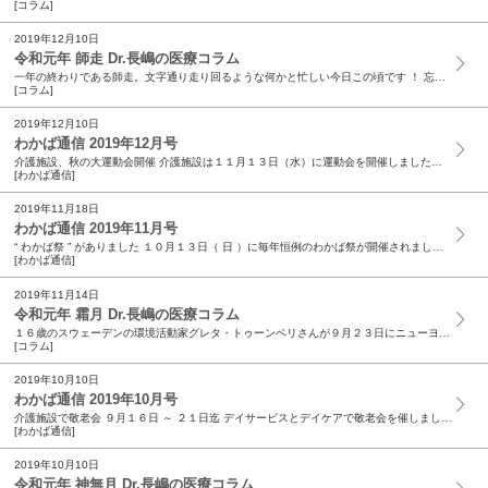
[コラム]
2019年12月10日
令和元年 師走 Dr.長嶋の医療コラム
一年の終わりである師走。文字通り走り回るような何かと忙しい今日この頃です ！ 忘年会も多く、健康への気配りが必要となるシーズンです ❤ 飲みすぎ夜更かしには充分ご配慮いただきたいと思います。 ...
[コラム]
2019年12月10日
わかば通信 2019年12月号
介護施設、秋の大運動会開催 介護施設は１１月１３日（水）に運動会を開催しました。 参加者はデイサービス・デイケアの利用者様を合わせて５９名と大盛況。リハビリ体操をしたあと利用者様の代表２名が選...
[わかば通信]
2019年11月18日
わかば通信 2019年11月号
“ わかば祭 ” がありました １０月１３日（ 日 ）に毎年恒例のわかば祭が開催されました。今年は天候が不順で、直前まで実施が危ぶまれましたが、当日は秋晴れの空が広がり...
[わかば通信]
2019年11月14日
令和元年 霜月 Dr.長嶋の医療コラム
１６歳のスウェーデンの環境活動家グレタ・トゥーンベリさんが９月２３日にニューヨークで開かれた国連気候行動サミットに出席し、地球温暖化に本気で取り組んでいない大人達に、時に涙を浮かべながら温暖化...
[コラム]
2019年10月10日
わかば通信 2019年10月号
介護施設で敬老会 ９月１６日 ～ ２１日迄 デイサービスとデイケアで敬老会を催しました。デイケアでは 「 風になりたい 」の曲に合わせて職員がフラダンスを踊り、利用者様には “ペッ...
[わかば通信]
2019年10月10日
令和元年 神無月 Dr.長嶋の医療コラム