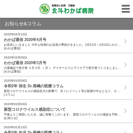
お知らせ&コラム
2020年04月13日
わかば通信 2020年4月号
お花見にいきました 今年も恒例のお花見の季節がきました。3月31日～4月2日にかけて、今年も浜北北部中学校の校庭に桜を見に行きました。天候に恵まれない日もありましたが、その合間を縫って患者様と...
[わかば通信]
2020年03月09日
わかば通信 2020年3月号
介護施設で恵方巻 ２月３日 （ 月 ） デイサービスとデイケアで恵方巻づくりをしました。 例年通りお寿司の代わりにお好み焼きを薄く焼いて、恵方巻を作りました。ホットプレートを使って焼いたお好み...
[わかば通信]
2020年03月09日
令和2年 弥生 Dr.長嶋の医療コラム
新型コロナウイルスの感染拡大の影響で、次々にイベント等が延期や中止となり、小 ・ 中 ・ 高校でも臨時休校が始まっています。 世界約７０ヵ国での感染が確認され、日々感染者数の増加がニュースで流...
[コラム]
2020年03月03日
新型コロナウイルス感染症について
平素よりご来院いただき、誠に有難うございます。 新型コロナウィルスの感染を予防する為に、2020年03月03日（火）より2020年03月15日（日）迄の期間を、病棟へのお見舞いや面会を禁止とさ...
[お知らせ]
2020年02月13日
令和2年 如月 Dr.長嶋の医療コラム