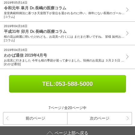
2019年05月14日
令和元年 皐月 Dr.長嶋の医療コラム
皇室典範特例法に基づき天皇陛下が皇位を退かれるのに伴い、例年にない長期のゴールデンウィークとなりました。 風薫る五月 ！ 桜の花は散ってしまいましたが、鈴蘭や牡丹、芍薬に躑躅と次々に開花してい...
[コラム]
2019年04月16日
平成31年 卯月 Dr.長嶋の医療コラム
桜の花は綺麗に咲いたけれども、お花見へ行くには まだまだ寒いですね。 皆様 如何お過ごしでしょうか ?! 今年も別れと出会いの季節が巡って参りました。 期待を胸に転職をする人、たくさんの希望と...
[コラム]
2019年04月16日
わかば通信 2019年4月号
お花見に行きました 今年も桜の季節が巡って参りました。恒例のお花見は ３月２５日 ～ ３０日に行われました。 入院患者様にとって久しぶりの外出となったお花見は、近隣の中学校へとお越しくださった...
[わかば通信]
TEL:053-588-5000
7ページ / 全20ページ中
前のページ
次のページ
ページ上部へ戻る