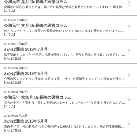
令和元年 葉月 Dr.長嶋の医療コラム
全国的に猛烈な暑さが続き、熱中症に厳重な警戒が必要と言われていますね ！ 耐え難い暑さが続きます (/ ω ＼ ) 暑さをできるだけ避け、体調が優れないと思ったら涼しい場所でしっか...
[コラム]
2019年07月04日
令和元年 文月 Dr.長嶋の医療コラム
何ともスッキリしない梅雨の空模様が続いています (/ω＼) 皆様お変わりございませんでしょうか ?! ジメジメとしてなんとなく気分がすっきりとしない毎日かと思われます...
[コラム]
2019年07月04日
わかば通信 2019年7月号
防災訓練をしました 全国的に地震が発生しており、災害を意識する今日この頃です。 当院でも定期的に防災訓練を行って、いざという時にきちんと行動できるよう職員教育に取り組んでいます。 ６月２６日（...
[わかば通信]
2019年06月07日
わかば通信 2019年6月号
介護施設でマンドリン演奏会 ５月１１日 （ 土 ） 介護施設でマンドリン演奏会が催されました。浜松マンドリンオーケストラの皆様が訪問され、温かな音色を披露してくださいました。今回の演奏会のプロ...
[わかば通信]
2019年06月07日
令和元年 水無月 Dr.長嶋の医療コラム
元号が令和へと変わり、新しい時代がスタートしましたね (*^-^*) 皆様 お変わりはございませんか ?! 大変残念なことに、新時代になったというのに 高齢化した人の問題と精神的...
[コラム]
2019年05月14日
わかば通信 2019年5月号
院内デイで、桜の貼り絵 今月の院内デイは桜の貼り絵を行いました。咲き誇る夜桜風景を目指して、黒い模造紙にピンクの桜の花びらを貼っていきます。用意した５種類の濃さの花びらを色の違いを意識しながら...
[わかば通信]