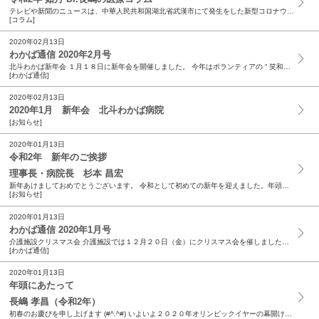
テレビや新聞のニュースは、中華人民共和国湖北省武漢市にて発生をした新型コロナウイルスに関連した感染症が猛威を振るっているというニュースばかりです。 日本では現在流行が認められている状況にはあり...
[コラム]
2020年02月13日
わかば通信 2020年2月号
北斗わかば新年会 １月１８日に新年会を開催しました。 今年はボランティアの “ 笑和会 （ しょうわかい ）” の皆様にゲストとしてお越しいただきました。最初に御目出度...
[わかば通信]
2020年02月13日
2020年1月 新年会 北斗わかば病院
[お知らせ]
2020年01月13日
令和2年 新年のご挨拶
理事長・病院長 杉本 昌宏
新年あけましておめでとうございます。 令和として初めての新年を迎えました。年頭に当たり、2020年が皆様にとって素晴らしい一年になる事を心よりお祈りし申し上げます。 2019年を振り返って 元...
[お知らせ]
2020年01月13日
わかば通信 2020年1月号
介護施設クリスマス会 介護施設では１２月２０日（金）にクリスマス会を催しました。 今年はボランティアでマンドリン ・ マリンバ ・ パーカッション奏者の方が訪問してくださり、素敵な演奏を聞かせ...
[わかば通信]
2020年01月13日
年頭にあたって
長嶋 孝昌（令和2年）
初春のお慶びを申し上げます (#^.^#) いよいよ２０２０年オリンピックイヤーの幕開けです。 今年は明るいニュースに溢れる一年となる事を期待しております。 皆様、お正月にはたくさんの美味しい...