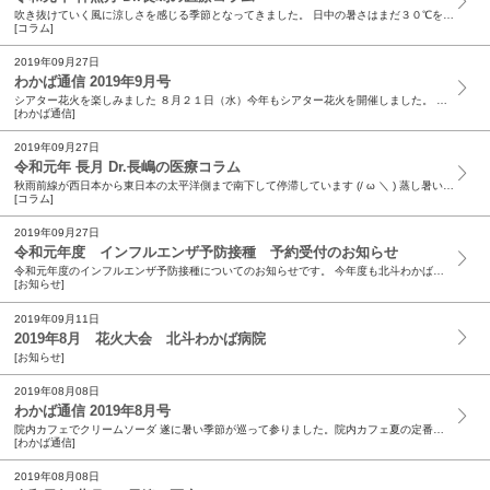
吹き抜けていく風に涼しさを感じる季節となってきました。 日中の暑さはまだ３０℃を越える今日この頃ですが、皆様 如何お過ごしでしょうか ?! ９月にスイスへ行って参りました。４０数年前にも行って...
[コラム]
2019年09月27日
わかば通信 2019年9月号
シアター花火を楽しみました ８月２１日（水）今年もシアター花火を開催しました。 実際の花火大会の気分を患者様に少しでも味わっていただこうと、いろいろ趣向を凝らした企画を用意してみました。 より...
[わかば通信]
2019年09月27日
令和元年 長月 Dr.長嶋の医療コラム
秋雨前線が西日本から東日本の太平洋側まで南下して停滞しています (/ ω ＼ ) 蒸し暑い日が続きますが、皆様如何お過ごしでしょうか ?! 何とか夏を乗り切ることは出来ましたか (...
[コラム]
2019年09月27日
令和元年度 インフルエンザ予防接種 予約受付のお知らせ
令和元年度のインフルエンザ予防接種についてのお知らせです。 今年度も北斗わかば病院ではインフルエンザの予防接種をいたします。 予約受付：令和元年１０月０１日（火）〜 実施開始日：令和元年１０月...
[お知らせ]
2019年09月11日
2019年8月 花火大会 北斗わかば病院
[お知らせ]
2019年08月08日
わかば通信 2019年8月号
院内カフェでクリームソーダ 遂に暑い季節が巡って参りました。院内カフェ夏の定番メニュー“クリームソーダ”の日がやってきました。今年も多くの患者様に『待ってたぁ ❤ 』『...
[わかば通信]
2019年08月08日