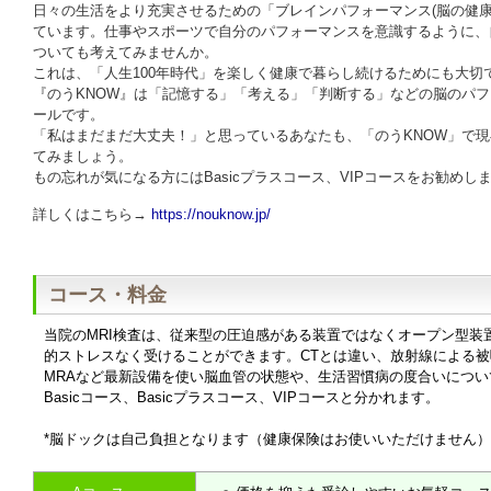
日々の生活をより充実させるための「ブレインパフォーマンス(脳の健康度
ています。仕事やスポーツで自分のパフォーマンスを意識するように、
ついても考えてみませんか。
これは、「人生100年時代」を楽しく健康で暮らし続けるためにも大切て
『のうKNOW』は「記憶する」「考える」「判断する」などの脳のパ
ールです。
「私はまだまだ大丈夫！」と思っているあなたも、「のうKNOW」て
てみましょう。
もの忘れが気になる方にはBasicプラスコース、VIPコースをお勧めし
詳しくはこちら→
https://nouknow.jp/
コース・料金
当院のMRI検査は、従来型の圧迫感がある装置ではなくオープン型装
的ストレスなく受けることができます。CTとは違い、放射線による被
MRAなど最新設備を使い脳血管の状態や、生活習慣病の度合いにつ
Basicコース、Basicプラスコース、VIPコースと分かれます。
*脳ドックは自己負担となります（健康保険はお使いいただけません）