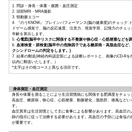
問診・身長・体重・腹囲・血圧測定
頭部MRI・MRA撮影
頸動脈エコー
『のうKNOW』 ブレインパフォーマンス(脳の健康度)のチェック:
ドゲーム感覚で、脳の反応速度、注意力、視覚学習、記憶力のチェ
年齢を算出します。
心電図(脳卒中リスクに関係する不整脈や狭心症・心筋梗塞などを調
血液検査・尿検査(脳卒中の危険因子である糖尿病・高脂血症など
クシンドロームの判定をします。)
結果の郵送(神経内科認定医による診断レポートと、画像のCD-Rを
以内に郵送いたします。）
*太字はその他コースと異なる項目です。
身体測定・血圧測定
身長や体重を測ることにより生活習慣病にも関係する肥満度をチェッ
高血圧、糖尿病，狭心症、心筋梗塞、動脈硬化，脂肪肝、痛風などい
す。
血圧異常は生活習慣として主に食事による影響があります。高血圧の
師の指示に従って治療する必要があります。高血圧の予防には食塩の
が重要です。