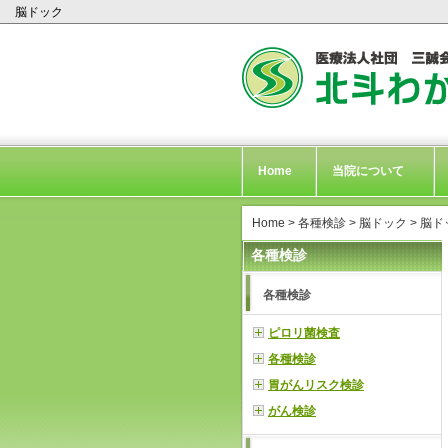
脳ドック
Home
当院について
Home
>
各種検診
>
脳ドック
> 脳ド
各種検診
各種検診
ピロリ菌検査
各種検診
胃がんリスク検診
がん検診