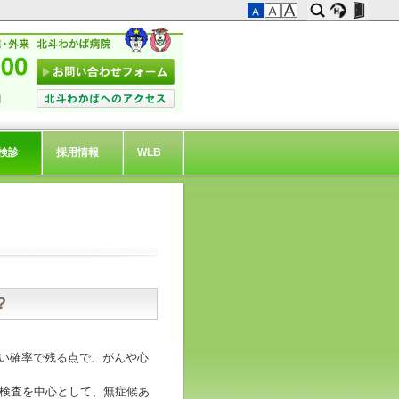
検診
採用情報
WLB
？
い確率で残る点で、がんや心
像検査を中心として、無症候あ