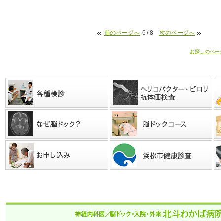
«
»
前のページへ
6 / 8
次のページへ
お探しのペー