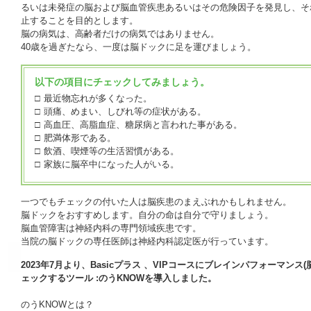
るいは未発症の脳および脳血管疾患あるいはその危険因子を発見し、そ
止することを目的とします。
脳の病気は、高齢者だけの病気ではありません。
40歳を過ぎたなら、一度は脳ドックに足を運びましょう。
以下の項目にチェックしてみましょう。
□
最近物忘れが多くなった。
□
頭痛、めまい、しびれ等の症状がある。
□
高血圧、高脂血症、糖尿病と言われた事がある。
□
肥満体形である。
□
飲酒、喫煙等の生活習慣がある。
□
家族に脳卒中になった人がいる。
一つでもチェックの付いた人は脳疾患のまえぶれかもしれません。
脳ドックをおすすめします。自分の命は自分で守りましょう。
脳血管障害は神経内科の専門領域疾患です。
当院の脳ドックの専任医師は神経内科認定医が行っています。
2023年7月より、Basicプラス 、VIPコースにブレインパフォーマンス
ェックするツール :のうKNOWを導入しました。
のうKNOWとは？