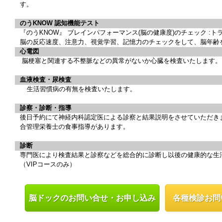
す。
のうKNOW 認知機能テスト
『のうKNOW』 ブレインパフォーマンス(脳の健康度)のチェック :トラ
脳の反応速度、注意力、視覚学習、記憶力のチェックをして、脳年齢
心電図
脳梗塞と関連する不整脈などの異常がないか心臓を検査いたします。
血液検査・尿検査
生活習慣病の有無を検査いたします。
診察・診断・指導
後日予約にて神経内科認定医による診察と結果説明をさせていただき
合管理栄養士の食事指導があります。
診断
専門医により検査結果と診察などを総合的に診断し以後の健康的な生
（VIPコースのみ）
脳ドックのお問い合せ・お申し込み
各種検診お問