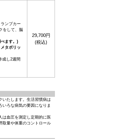
トランプカー
ックをして、脳
29,700円
べます。)
(税込)
、メタボリッ
作成し2週間
クいたします。生活習慣病は
ろいろな病気の要因になりま
人は血圧を測定し定期的に医
摂取量や体重のコントロール