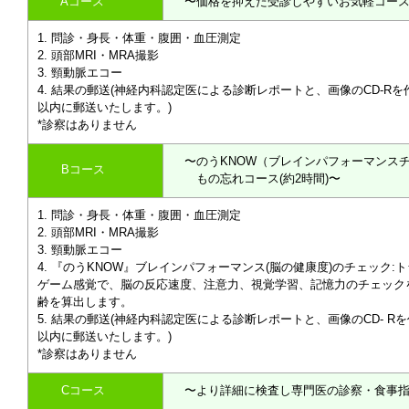
Aコース
〜価格を抑えた受診しやすいお気軽コース(
問診・身長・体重・腹囲・血圧測定
頭部MRI・MRA撮影
頸動脈エコー
結果の郵送(神経内科認定医による診断レポートと、画像のCD-Rを
以内に郵送いたします。)
*診察はありません
〜のうKNOW（ブレインパフォーマンス
Bコース
もの忘れコース(約2時間)〜
問診・身長・体重・腹囲・血圧測定
頭部MRI・MRA撮影
頸動脈エコー
『のうKNOW』ブレインパフォーマンス(脳の健康度)のチェック:トラ
ゲーム感覚で、脳の反応速度、注意力、視覚学習、記憶力のチェック
齢を算出します。
結果の郵送(神経内科認定医による診断レポートと、画像のCD- R
以内に郵送いたします。)
*診察はありません
Cコース
〜より詳細に検査し専門医の診察・食事指導