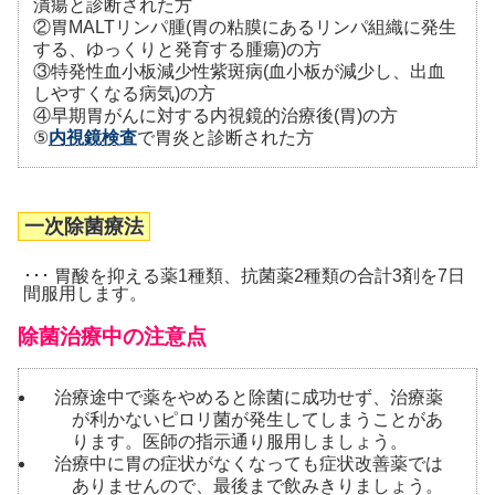
潰瘍と診断された方
②胃MALTリンパ腫(胃の粘膜にあるリンパ組織に発生
する、ゆっくりと発育する腫瘍)の方
③特発性血小板減少性紫斑病(血小板が減少し、出血
しやすくなる病気)の方
④早期胃がんに対する内視鏡的治療後(胃)の方
⑤
内視鏡検査
で胃炎と診断された方
一次除菌療法
･･･ 胃酸を抑える薬1種類、抗菌薬2種類の合計3剤を7日
間服用します。
除菌治療中の注意点
治療途中で薬をやめると除菌に成功せず、治療薬
が利かないピロリ菌が発生してしまうことがあ
ります。医師の指示通り服用しましょう。
治療中に胃の症状がなくなっても症状改善薬では
ありませんので、最後まで飲みきりましょう。