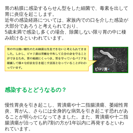
胃の粘膜に感染するらせん型をした細菌で、毒素を出して
胃に炎症を起こします。
近年の感染経路については、家族内での口を介した感染が
大部分であろうと考えられており、
5歳未満で感染し多くの場合、除菌しない限り胃の中に棲
み続けるといわれています。
感染するとどうなるの？
慢性胃炎を引き起こし、胃潰瘍や十二指腸潰瘍、萎縮性胃
炎、胃がん、さらには全身的な病気を引き起こす恐れがあ
ることが明らかになってきました。また、胃潰瘍や十二指
腸潰瘍が治っても約7割の方が1年以内に再発するといわ
れています。