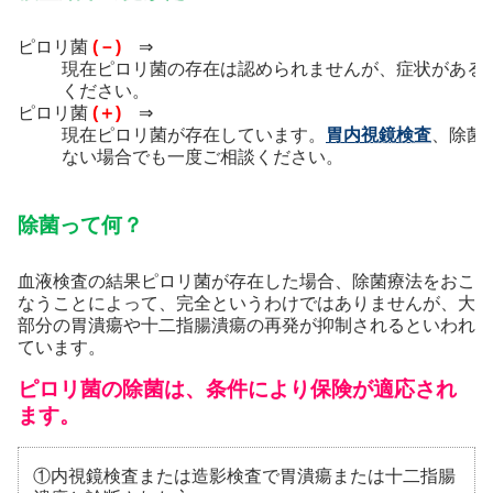
ピロリ菌
(－)
⇒
現在ピロリ菌の存在は認められませんが、症状がある
ください。
ピロリ菌
(＋)
⇒
現在ピロリ菌が存在しています。
胃内視鏡検査
、除菌
ない場合でも一度ご相談ください。
除菌って何？
血液検査の結果ピロリ菌が存在した場合、除菌療法をおこ
なうことによって、完全というわけではありませんが、大
部分の胃潰瘍や十二指腸潰瘍の再発が抑制されるといわれ
ています。
ピロリ菌の除菌は、条件により保険が適応され
ます。
①内視鏡検査または造影検査で胃潰瘍または十二指腸