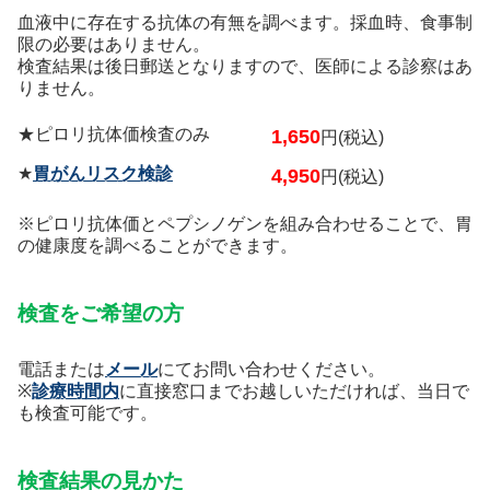
血液中に存在する抗体の有無を調べます。採血時、食事制
限の必要はありません。
検査結果は後日郵送となりますので、医師による診察はあ
りません。
★ピロリ抗体価検査のみ
1,650
円(税込)
★
胃がんリスク検診
4,950
円(税込)
※ピロリ抗体価とペプシノゲンを組み合わせることで、胃
の健康度を調べることができます。
検査をご希望の方
電話
または
メール
にてお問い合わせください。
※
診療時間内
に直接窓口までお越しいただければ、当日で
も検査可能です。
検査結果の見かた