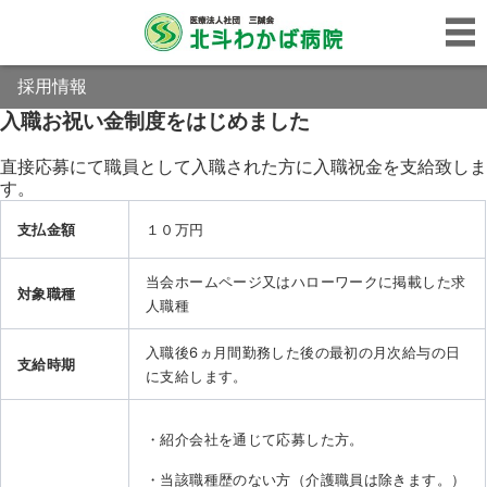
採用情報
入職お祝い金制度をはじめました
直接応募にて職員として入職された方に入職祝金を支給致しま
す。
支払金額
１０万円
当会ホームページ又はハローワークに掲載した求
対象職種
人職種
入職後
6
ヵ月間勤務した後の最初の月次給与の日
支給時期
に支給します。
・紹介会社を通じて応募した方。
・当該職種歴のない方（介護職員は除きます。）