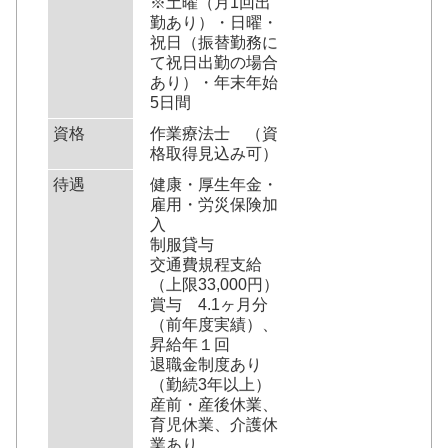
※土曜（月1回出
勤あり）・日曜・
祝日（振替勤務に
て祝日出勤の場合
あり）・年末年始
5日間
資格
作業療法士 （資
格取得見込み可）
待遇
健康・厚生年金・
雇用・労災保険加
入
制服貸与
交通費規程支給
（上限33,000円）
賞与 4.1ヶ月分
（前年度実績）、
昇給年１回
退職金制度あり
（勤続3年以上）
産前・産後休業、
育児休業、介護休
業あり