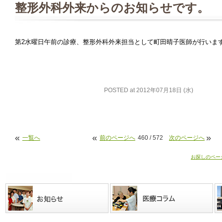
整形外科外来からのお知らせです。
第2水曜日午前の診療、整形外科外来担当として町田晴子医師が行いま
POSTED at 2012年07月18日 (水)
«
«
»
一覧へ
前のページへ
460 / 572
次のページへ
お探しのペー