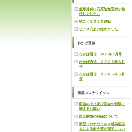
整形外科に石原智覚医師が着
任しました。
聴こえ８０３０運動
ピアス穴あけ始めました
わかば通信
わかば通信 2025年 7月号
わかば通信 ２０２６年６月
号
わかば通信 ２０２６年５月
号
新型コロナウイルス
面会の中止及び面会の制限に
関するお願い
面会制限の解除について
新型コロナウイルス感染症拡
大による面会禁止期間につい