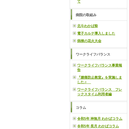
て
病院の取組み
北斗わかば祭
電子カルテ導入しました
病棟の花火大会
ワークライフバランス
ワークライフバランス事業報
告
『腰痛防止教室』を実施しま
した♬
ワークライフバランス フレ
ックスタイム利用者編
コラム
令和5年 神無月 わかばコラム
令和5年 長月 わかばコラム