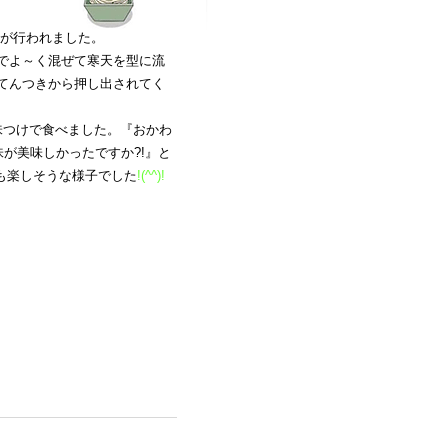
り”が行われました。
でよ～く混ぜて寒天を型に流
てんつきから押し出されてく
。
味つけで食べました。『おかわ
味が美味しかったですか?!』と
も楽しそうな様子でした
!(^^)!