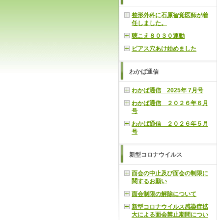
整形外科に石原智覚医師が着
任しました。
聴こえ８０３０運動
ピアス穴あけ始めました
わかば通信
わかば通信 2025年 7月号
わかば通信 ２０２６年６月
号
わかば通信 ２０２６年５月
号
新型コロナウイルス
面会の中止及び面会の制限に
関するお願い
面会制限の解除について
新型コロナウイルス感染症拡
大による面会禁止期間につい