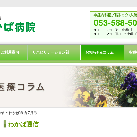
ご利用案内
リハビリテーション部
お知らせ&コラム
各種
通信
> わかば通信 7月号
わかば通信