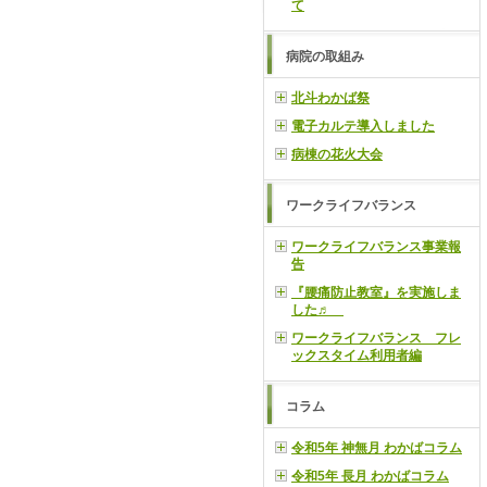
て
病院の取組み
北斗わかば祭
電子カルテ導入しました
病棟の花火大会
ワークライフバランス
ワークライフバランス事業報
告
『腰痛防止教室』を実施しま
した♬
ワークライフバランス フレ
ックスタイム利用者編
コラム
令和5年 神無月 わかばコラム
令和5年 長月 わかばコラム