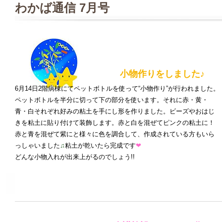
わかば通信 7月号
小物作りをしました♪
6月14日2階病棟にてペットボトルを使って“小物作り”が行われました。
ペットボトルを半分に切って下の部分を使います。それに赤・黄・
青・白それぞれ好みの粘土を手にし形を作りました。ビーズやおはじ
きを粘土に貼り付けて装飾します。赤と白を混ぜてピンクの粘土に！
赤と青を混ぜて紫にと様々に色を調合して、作成されている方もいら
っしゃいました
♫
粘土が乾いたら完成です
❤
どんな小物入れが出来上がるのでしょう!!