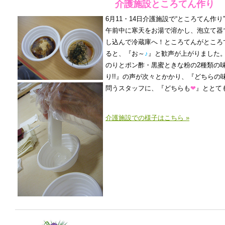
介護施設ところてん作り
6月11・14日介護施設で“ところてん作
午前中に寒天をお湯で溶かし、泡立て器
し込んで冷蔵庫へ！ところてんがところ
ると、『お～
♪
』と歓声が上がりました
のりとポン酢・黒蜜ときな粉の2種類の
り!!』の声が次々とかかり、『どちらの
問うスタッフに、『どちらも
❤
』ととて
介護施設での様子はこちら »