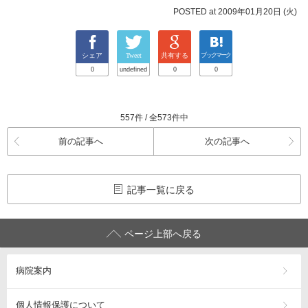
POSTED at 2009年01月20日 (火)
シェア
Tweet
共有する
ブックマーク
0
undefined
0
0
557件 / 全573件中
前の記事へ
次の記事へ
記事一覧に戻る
ページ上部へ戻る
病院案内
個人情報保護について