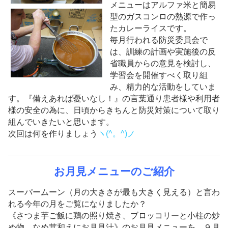
メニューはアルファ米と簡易
型のガスコンロの熱源で作っ
たカレーライスです。
毎月行われる防災委員会で
は、訓練の計画や実施後の反
省職員からの意見を検討し、
学習会を開催すべく取り組
み、精力的な活動をしていま
す。『備えあれば憂いなし！』の言葉通り患者様や利用者
様の安全の為に、日頃からきちんと防災対策について取り
組んでいきたいと思います。
次回は何を作りましょう
ヽ(^。^)ノ
お月見メニューのご紹介
スーパームーン（月の大きさが最も大きく見える）と言わ
れる今年の月をご覧になりましたか？
《さつま芋ご飯に鶏の照り焼き、ブロッコリーと小柱の炒
め物、なめ茸和えにお月見汁》のお月見メニューを、９月