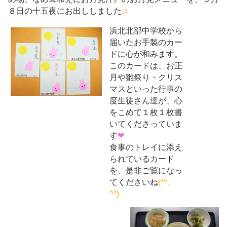
８日の十五夜にお出ししました
♫
浜北北部中学校から
届いたお手製のカー
ドに心が和みます。
このカードは、お正
月や雛祭り・クリス
マスといった行事の
度生徒さん達が、心
をこめて１枚１枚書
いてくださっていま
す
❤
食事のトレイに添え
られているカード
を、是非ご覧になっ
てくださいね
(*^。
^*)