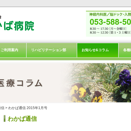
ご利用案内
リハビリテーション部
お知らせ&コラム
各種
通信
> わかば通信 2015年1月号
わかば通信