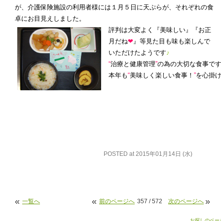
が、介護保険施設の利用者様には１月５日に天ぷらが、それぞれの食
卓にお目見えしました。
評判は大変よく『美味しい』『お正
月だね
❤
』等見た目も味も楽しんで
いただけたようです
♪
“
治療と健康管理
”
の為の大切な食事で
本年も
“
美味しく楽しい食事！
”
を心掛
POSTED at 2015年01月14日 (水)
«
«
»
一覧へ
前のページへ
357 / 572
次のページへ
お探しのペー