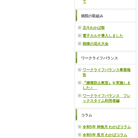
て
病院の取組み
北斗わかば祭
電子カルテ導入しました
病棟の花火大会
ワークライフバランス
ワークライフバランス事業報
告
『腰痛防止教室』を実施しま
した♬
ワークライフバランス フレ
ックスタイム利用者編
コラム
令和5年 神無月 わかばコラム
令和5年 長月 わかばコラム