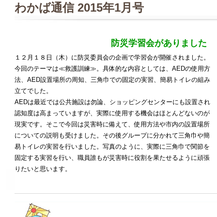
わかば通信 2015年1月号
防災学習会がありました
１２月１８日（木）に防災委員会の企画で学習会が開催されました。
今回のテーマは≪救護訓練≫。具体的な内容としては、AEDの使用方
法、AED設置場所の周知、三角巾での固定の実習、簡易トイレの組み
立てでした。
AEDは最近では公共施設は勿論、ショッピングセンターにも設置され
認知度は高まっていますが、実際に使用する機会はほとんどないのが
現実です。そこで今回は災害時に備えて、使用方法や市内の設置場所
についての説明も受けました。その後グループに分かれて三角巾や簡
易トイレの実習を行いました。写真のように、実際に三角巾で関節を
固定する実習を行い、職員誰もが災害時に役割を果たせるように頑張
りたいと思います。