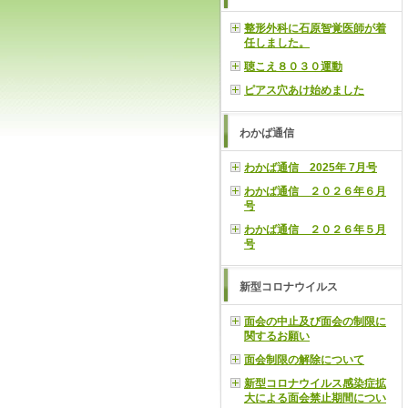
整形外科に石原智覚医師が着
任しました。
聴こえ８０３０運動
ピアス穴あけ始めました
わかば通信
わかば通信 2025年 7月号
わかば通信 ２０２６年６月
号
わかば通信 ２０２６年５月
号
新型コロナウイルス
面会の中止及び面会の制限に
関するお願い
面会制限の解除について
新型コロナウイルス感染症拡
大による面会禁止期間につい