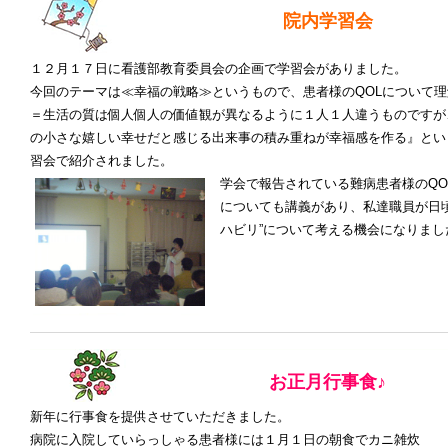
院内学習会
１２月１７日に看護部教育委員会の企画で学習会がありました。
今回のテーマは≪幸福の戦略≫というもので、患者様のQOLについて理
＝生活の質は個人個人の価値観が異なるように１人１人違うものですが
の小さな嬉しい幸せだと感じる出来事の積み重ねが幸福感を作る』とい
習会で紹介されました。
学会で報告されている難病患者様のQO
についても講義があり、私達職員が日
ハビリ”について考える機会になりまし
お正月行事食♪
新年に行事食を提供させていただきました。
病院に入院していらっしゃる患者様には１月１日の朝食でカニ雑炊