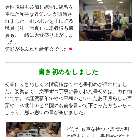
男性職員も参加し練習に練習を
重ねた見事な
?!
ダンスが披露さ
れました。ボンボンを手に踊る
職員（注：写真）に患者様も職
員も、一緒に大変盛り上がりま
した。
笑顔があふれた新年会でした
❤
書き初めをしました
初春にふさわしく２階病棟は今年も書初めが行われまし
た。姿勢よく一文字ずつ丁寧に書かれた書初めは、力作揃
いです。≪謹賀新年≫や≪平和≫といったお正月らしい言
葉や、≪北斗≫と当院の名前を書いて下さった方もいらっ
しゃり、思い思いの書が並びました。
どなたも筆を持つと表情が引
き締まります。書初めの仕上