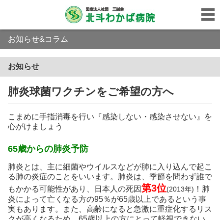
お知らせ&コラム
お知らせ
肺炎球菌ワクチンをご希望の方へ
こまめに手指消毒を行い『感染しない・感染させない』を
心がけましょう
65歳からの肺炎予防
肺炎とは、主に細菌やウイルスなどが肺に入り込んで起こ
る肺の炎症のことをいいます。肺炎は、季節を問わず誰で
第3位
もかかる可能性があり、日本人の死因
！肺
(2013年)
炎によって亡くなる方の95％が65歳以上であるという事
実もあります。また、高齢になると急激に重症化するリス
クが高くなるため、65歳以上の方にとって軽視できない