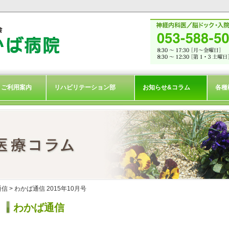
ご利用案内
リハビリテーション部
お知らせ&コラム
各種
通信
> わかば通信 2015年10月号
わかば通信