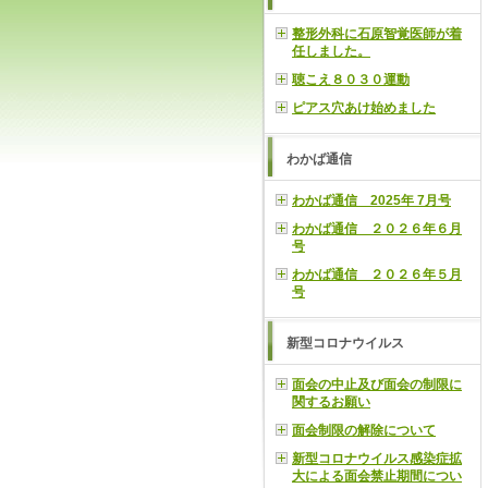
整形外科に石原智覚医師が着
任しました。
聴こえ８０３０運動
ピアス穴あけ始めました
わかば通信
わかば通信 2025年 7月号
わかば通信 ２０２６年６月
号
わかば通信 ２０２６年５月
号
新型コロナウイルス
面会の中止及び面会の制限に
関するお願い
面会制限の解除について
新型コロナウイルス感染症拡
大による面会禁止期間につい