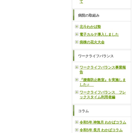
て
病院の取組み
北斗わかば祭
電子カルテ導入しました
病棟の花火大会
ワークライフバランス
ワークライフバランス事業報
告
『腰痛防止教室』を実施しま
した♬
ワークライフバランス フレ
ックスタイム利用者編
コラム
令和5年 神無月 わかばコラム
令和5年 長月 わかばコラム