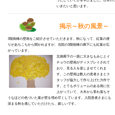
うにしていくかを学びました。日常の
いきたいと思います。
掲示～秋の風景～
3階病棟の壁画をご紹介させていただきます。秋になって、紅葉の便
りがあちこちから聞かれますが、当院の3階病棟の廊下にも紅葉が広
がっています。
北側廊下の一面に大きなもみじとイ
チョウの壁画がディスプレイされて
おり、見る人を楽しませてくれま
す。この壁画は数人の患者さまとス
タッフが協力して作り上げた力作で
す。とてもボリュームのある画に仕
上がっていて、大木から零れ落ちそ
うなほどの色づいた葉が壁を埋め尽くしています。入院患者さまにも
深まる秋を感じていただけたら、嬉しいです。