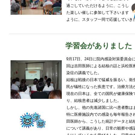
過ごしていただけるように、こうし
た楽しい催しに参加して下さいます
ように、スタッフ一同で応援していき
学習会がありました
9月17日、24日に院内感染対策委員
回は吉田医師による結核の話と浜松医
染症の講義でした。
結核は戦後の日本で猛威を振るい、衛
民が犠牲になった疾患です。治療方法
現在の日本は、全ての国民が健康保険
り、結核患者は減少しました。
しかし、他の先進諸国に比べ患者数は
特に医療施設内での感染も毎年報告さ
田医師から、こうした統計データと結
について講義があり、日常の観察や感