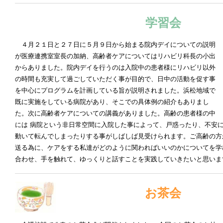
学習会
４月２１日と２７日に５月９日から始まる院内デイについての説明
が医療連携室室長の加納、高齢者ケアについてはリハビリ科長の小出
からありました。院内デイを行うのは入院中の患者様にリハビリ以外
の時間も充実して過ごしていただく事が目的で、日中の活動を促す事
を中心にプログラムを計画している旨が説明されました。浜松地域で
既に実施をしている病院があり、そこでの具体例の紹介もありまし
た。次に高齢者ケアについての講義がありました。高齢の患者様の中
には 病院という非日常空間に入院した事によって、戸惑ったり、不安
動いて転んでしまったりする事がしばしば見受けられます。ご高齢の方
送る為に、ケアをする私達がどのように関わればいいのかについてを学
合わせ、手を触れて、ゆっくりと話すことを実践していきたいと思いま
お茶会