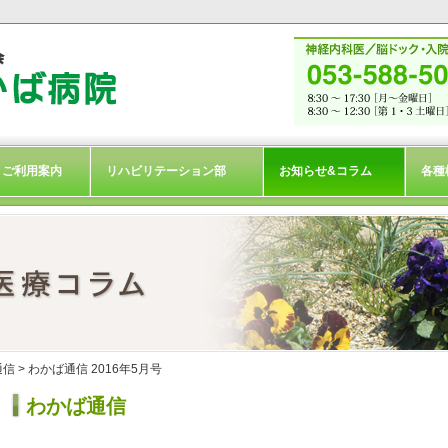
ご利用案内
リハビリテーション部
お知らせ&コラム
各種
通信
> わかば通信 2016年5月号
わかば通信