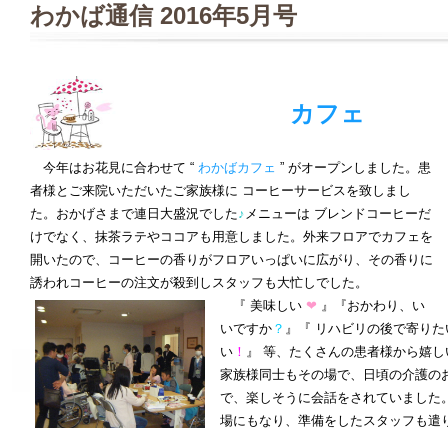
わかば通信 2016年5月号
カフェ
今年はお花見に合わせて “
わかばカフェ
” がオープンしました。患
者様とご来院いただいたご家族様に コーヒーサービスを致しまし
た。おかげさまで連日大盛況でした
♪
メニューは ブレンドコーヒーだ
けでなく、抹茶ラテやココアも用意しました。外来フロアでカフェを
開いたので、コーヒーの香りがフロアいっぱいに広がり、その香りに
誘われコーヒーの注文が殺到しスタッフも大忙しでした。
『 美味しい
❤
』『おかわり、い
いですか
？
』『 リハビリの後で寄り
い
！
』 等、たくさんの患者様から嬉
家族様同士もその場で、日頃の介護の
で、楽しそうに会話をされていました
場にもなり、準備をしたスタッフも遣