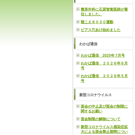
整形外科に石原智覚医師が着
任しました。
聴こえ８０３０運動
ピアス穴あけ始めました
わかば通信
わかば通信 2025年 7月号
わかば通信 ２０２６年６月
号
わかば通信 ２０２６年５月
号
新型コロナウイルス
面会の中止及び面会の制限に
関するお願い
面会制限の解除について
新型コロナウイルス感染症拡
大による面会禁止期間につい