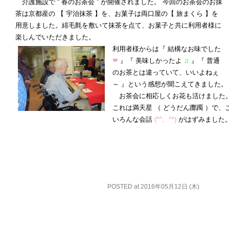
介護施設で “ 春のお茶会 ” が開催されました。 今回のお茶会のお抹
茶は京都産の 【 宇治抹茶 】を、お菓子は両口屋の【 旅まくら 】を
用意しました。緋毛氈を敷いて抹茶を点て、お菓子と共に利用者様に
楽しんでいただきました。
利用者様からは『 結構なお味でした
❤
』『 美味しかったよ
♫
』『 普通
のお茶とは違っていて、いいよねぇ
～ 』という感想が聞こえてきました。
お茶会に相応しくお花も活けました
これは満天星 （ どうだん躑躅 ）で、
いろんな会話
(*^。^*)
がはずみました
POSTED at 2016年05月12日 (木)