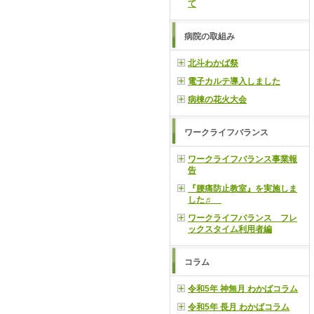
て
病院の取組み
北斗わかば祭
電子カルテ導入しました
病棟の花火大会
ワークライフバランス
ワークライフバランス事業報
告
『腰痛防止教室』を実施しま
した♬
ワークライフバランス フレ
ックスタイム利用者編
コラム
令和5年 神無月 わかばコラム
令和5年 長月 わかばコラム