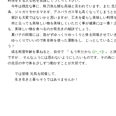
料理をする人も色を意識してつくって下さい。
今年は残念な事に、秋刀魚も鰻も高値と言われています。また 北
為、ジャガイモやタマネギ、アスパラガス等も高くなってしまうと
家計も大変ではないかと思いますが、工夫を凝らし美味しい料理
何と云っても美味しい物を美味しくいただく事が健康には一番！
も、美味しい物を食べるのが長生きの秘訣でしょう。
夏バテの回復には、急がずゆっくりゆっくりと体を回復させてい
ゆっくりでいいので体全体を使った運動をし、じっとしているこ
う！
或る程度年齢を重ねると、自分で 『 もう年だから
((+_+))
』 と
ですが 、そんなふうには思わないようにしたいものです。その為に
の生活の中で体を少しずつ動かすことが大切です。
では皆様 元気を回復して、
生き生きと暮らそうではありませんか！