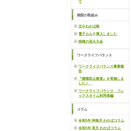
て
病院の取組み
北斗わかば祭
電子カルテ導入しました
病棟の花火大会
ワークライフバランス
ワークライフバランス事業報
告
『腰痛防止教室』を実施しま
した♬
ワークライフバランス フレ
ックスタイム利用者編
コラム
令和5年 神無月 わかばコラム
令和5年 長月 わかばコラム