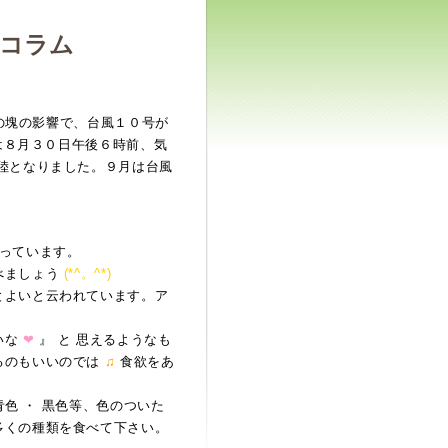
療コラム
気の塊の影響で、台風１０号が
８月３０日午後６時前、気
陸となりました。９月は台風
っています。
べましょう
(*^。^*)
とよいと云われています。ア
いな
❤
』 と 思えるようなも
るのもいいのでは
♫
食欲をあ
青色 ・ 黒色等、色のついた
多くの種類を食べて下さい。