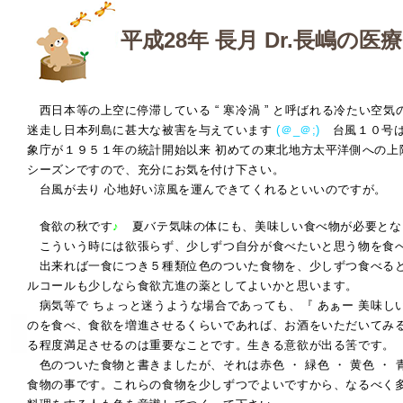
平成28年 長月 Dr.長嶋の医
西日本等の上空に停滞している “ 寒冷渦 ” と呼ばれる冷たい空
迷走し日本列島に甚大な被害を与えています
(＠_＠;)
台風１０号は
象庁が１９５１年の統計開始以来 初めての東北地方太平洋側への上
シーズンですので、充分にお気を付け下さい。
台風が去り 心地好い涼風を運んできてくれるといいのですが。
食欲の秋です
♪
夏バテ気味の体にも、美味しい食べ物が必要とな
こういう時には欲張らず、少しずつ自分が食べたいと思う物を食
出来れば一食につき５種類位色のついた食物を、少しずつ食べる
ルコールも少しなら食欲亢進の薬としてよいかと思います。
病気等で ちょっと迷うような場合であっても、『 あぁー 美味し
のを食べ、食欲を増進させるくらいであれば、お酒をいただいてみ
る程度満足させるのは重要なことです。生きる意欲が出る筈です。
色のついた食物と書きましたが、それは赤色 ・ 緑色 ・ 黄色 ・ 
食物の事です。これらの食物を少しずつでよいですから、なるべく