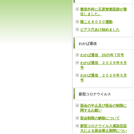
整形外科に石原智覚医師が着
任しました。
聴こえ８０３０運動
ピアス穴あけ始めました
わかば通信
わかば通信 2025年 7月号
わかば通信 ２０２６年６月
号
わかば通信 ２０２６年５月
号
新型コロナウイルス
面会の中止及び面会の制限に
関するお願い
面会制限の解除について
新型コロナウイルス感染症拡
大による面会禁止期間につい