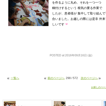
を作るように丸め、それを一つ一つ
糊付けするという 根気の要る作業で
したが、患者様が 集中して取り組ん
合いました。お越しの際には是非 外来
しいです
❤
POSTED at 2016年09月16日 (金)
«
«
»
一覧へ
前のページへ
298 / 572
次のページへ
お探しのペー