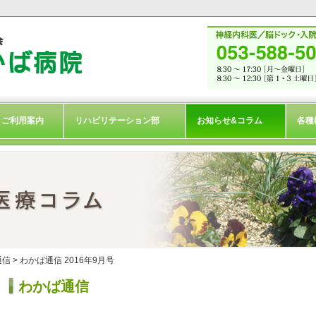
ご利用案内
リハビリテーション部
お知らせ&コラム
各種
通信
> わかば通信 2016年9月号
わかば通信