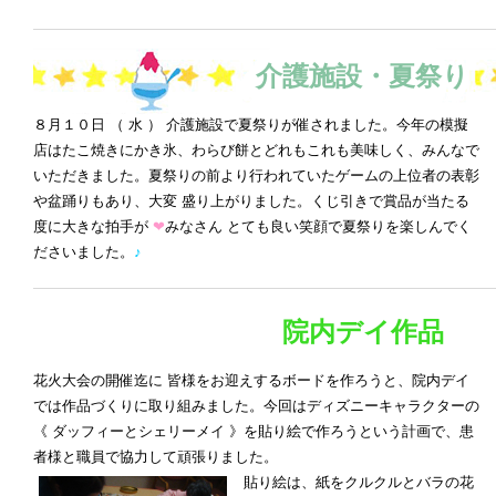
介護施設・夏祭り
８月１０日 （ 水 ） 介護施設で夏祭りが催されました。今年の模擬
店はたこ焼きにかき氷、わらび餅とどれもこれも美味しく、みんなで
いただきました。夏祭りの前より行われていたゲームの上位者の表彰
や盆踊りもあり、大変 盛り上がりました。くじ引きで賞品が当たる
度に大きな拍手が
❤
みなさん とても良い笑顔で夏祭りを楽しんでく
ださいました。
♪
院内デイ作品
花火大会の開催迄に 皆様をお迎えするボードを作ろうと、院内デイ
では作品づくりに取り組みました。今回はディズニーキャラクターの
《 ダッフィーとシェリーメイ 》を貼り絵で作ろうという計画で、患
者様と職員で協力して頑張りました。
貼り絵は、紙をクルクルとバラの花