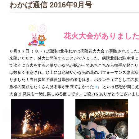
わかば通信 2016年9月号
花火大会がありまし
８月１７日（ 水 ）に恒例の北斗わかば病院花火大会 が開催されまし
来院いただき、盛大に開催することができました。病院北側の駐車場に
て次々に点火をすると華やかな光が拡がってあちこちから拍手が起こり
は数多く用意され、頭上には色鮮やかな光の花のパフォーマンス患者様
りました！当日参加の職員は勤務の者を除き、ボランティアとしての参
族様の笑顔をたくさん見る事が出来てよかった
♪
』 という感想が聞こ
大会は 職員も一緒に楽しめる催しです。ご協力をありがとうございま