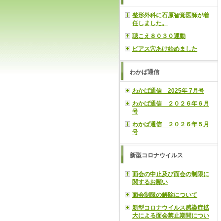
整形外科に石原智覚医師が着
任しました。
聴こえ８０３０運動
ピアス穴あけ始めました
わかば通信
わかば通信 2025年 7月号
わかば通信 ２０２６年６月
号
わかば通信 ２０２６年５月
号
新型コロナウイルス
面会の中止及び面会の制限に
関するお願い
面会制限の解除について
新型コロナウイルス感染症拡
大による面会禁止期間につい