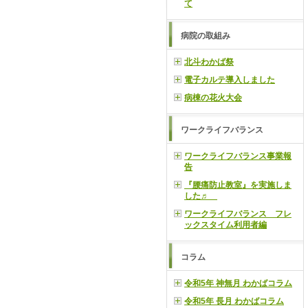
て
病院の取組み
北斗わかば祭
電子カルテ導入しました
病棟の花火大会
ワークライフバランス
ワークライフバランス事業報
告
『腰痛防止教室』を実施しま
した♬
ワークライフバランス フレ
ックスタイム利用者編
コラム
令和5年 神無月 わかばコラム
令和5年 長月 わかばコラム