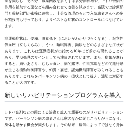
量を減らし、その分、服薬回数を多くする多分割投与や、L-ドパ合剤の
作用を補助する薬などを組み合わせて改善を試みます。当院では診療部
門と薬剤部門が密接に連携し、十分な管理のもとで入院患者さんへの多
分割投与も行っており、よりベストな症状のコントロールにつなげてい
ます。
非運動症状は、便秘、嗅覚低下（においがわかりづらくなる）、起立性
低血圧（立ちくらみ）、うつ、睡眠障害、頻尿などのさまざまな症状が
あります。これらは運動症状が出始める10年ほど前から現れることが
あり、早期発見のサインとしても注目されています。また、病気が進行
すると、買いあさり、むちゃ食い、病的賭博、性欲亢進などの問題行動
が生じる衝動制御障害や、幻覚・妄想、認知機能障害がみられることも
あります。これらをパーキンソン病の一症状として捉え、適切に対応す
ることが大切です。
新しいリハビリテーションプログラムを導入
L-ドパ合剤などの薬による治療と並んで重要なのがリハビリテーション
です。パーキンソン病の患者さんは家のなかに閉じこもりがちになり、
身体を動かす機会が減少します。その結果、病気によってではなく身体