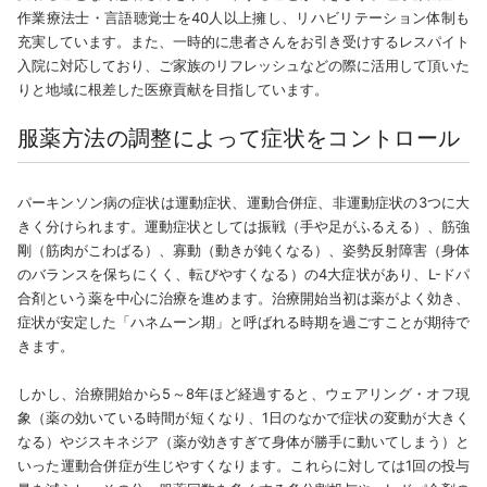
作業療法士・言語聴覚士を40人以上擁し、リハビリテーション体制も
充実しています。また、一時的に患者さんをお引き受けするレスパイト
入院に対応しており、ご家族のリフレッシュなどの際に活用して頂いた
りと地域に根差した医療貢献を目指しています。
服薬方法の調整によって症状をコントロール
パーキンソン病の症状は運動症状、運動合併症、非運動症状の3つに大
きく分けられます。運動症状としては振戦（手や足がふるえる）、筋強
剛（筋肉がこわばる）、寡動（動きが鈍くなる）、姿勢反射障害（身体
のバランスを保ちにくく、転びやすくなる）の4大症状があり、L-ドパ
合剤という薬を中心に治療を進めます。治療開始当初は薬がよく効き、
症状が安定した「ハネムーン期」と呼ばれる時期を過ごすことが期待で
きます。
しかし、治療開始から5～8年ほど経過すると、ウェアリング・オフ現
象（薬の効いている時間が短くなり、1日のなかで症状の変動が大きく
なる）やジスキネジア（薬が効きすぎて身体が勝手に動いてしまう）と
いった運動合併症が生じやすくなります。これらに対しては1回の投与