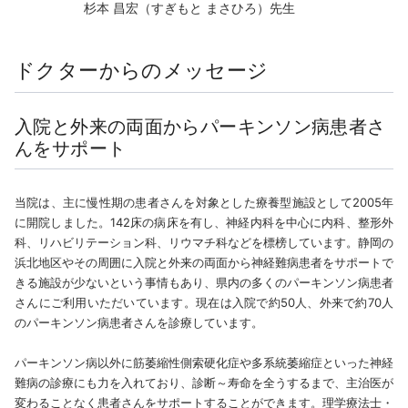
杉本 昌宏（すぎもと まさひろ）先生
ドクターからのメッセージ
入院と外来の両面からパーキンソン病患者さ
んをサポート
当院は、主に慢性期の患者さんを対象とした療養型施設として2005年
に開院しました。142床の病床を有し、神経内科を中心に内科、整形外
科、リハビリテーション科、リウマチ科などを標榜しています。静岡の
浜北地区やその周囲に入院と外来の両面から神経難病患者をサポートで
きる施設が少ないという事情もあり、県内の多くのパーキンソン病患者
さんにご利用いただいています。現在は入院で約50人、外来で約70人
のパーキンソン病患者さんを診療しています。
パーキンソン病以外に筋萎縮性側索硬化症や多系統萎縮症といった神経
難病の診療にも力を入れており、診断～寿命を全うするまで、主治医が
変わることなく患者さんをサポートすることができます。理学療法士・