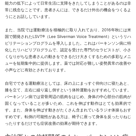
能力の低下によって日常生活に支障をきたしてしまうことがあるのは非
常に残念なことです。患者さんには、できるだけ外出の機会をつくるよ
うにとお話ししています。
また、当院では運動療法を積極的に取り入れており、2016年秋には米
国で開発されたLSVT®（Lee Silverman Voice Treatment）というリハ
ビリテーションプログラムを導入しました。これはパーキンソン病に特
化したリハビリプログラムで、認定を受けた専門のセラピストが、小さ
くなりがちな患者さんの動きをできるだけ大きくするための多彩なメニ
ューを短期集中的に提供します。薬では対応が難しい姿勢異常の改善や
小声などに有効とされております。
自宅でできる運動療法としては、床の上にまっすぐ仰向けに寝たあと、
膝を立て、左右に繰り返し倒すという体幹運動をおすすめしています。
パーキンソン病では背骨周辺の筋肉をはじめ、身体の中心部分の筋肉が
固くなっていることが多いため、これを伸ばす動作はとても効果的で
す。また、身体を伸ばす動きがたくさん含まれているラジオ体操もおす
すめです。転倒の可能性がある方は、椅子に座って身体を反ったりねじ
ったりするだけでも症状改善の効果が期待できます。