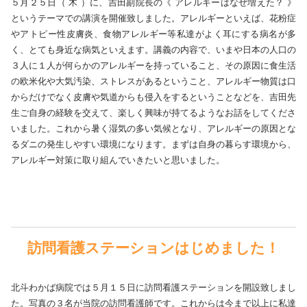
５月２５日（ 木 ）に、吉田副院長の《 アレルギーはなぜ増えた？ 》
というテーマでの講演を開催致しました。アレルギーといえば、花粉症
やアトピー性皮膚炎、食物アレルギー等私達がよく耳にする病名が多
く、とても身近な病気といえます。講義の内容で、いまや日本の人口の
３人に１人が何らかのアレルギーを持っていること、その原因に食生活
の欧米化や大気汚染、ストレスがあるということ、アレルギー物質は口
からだけでなく皮膚や気道からも侵入をするということなどを、吉田先
生ご自身の経験を交えて、楽しく興味が持てるようなお話をしてくださ
いました。これから暑く湿気の多い気候となり、アレルギーの原因とな
るダニの発生しやすい環境になります。まずは自身の暮らす環境から、
アレルギー対策に取り組んでいきたいと思いました。
訪問看護ステーションはじめました！
北斗わかば病院では５月１５日に訪問看護ステーションを開設致しまし
た。写真の３名が当院の訪問看護師です。これからは今まで以上に私達