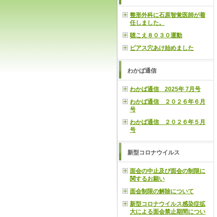
整形外科に石原智覚医師が着
任しました。
聴こえ８０３０運動
ピアス穴あけ始めました
わかば通信
わかば通信 2025年 7月号
わかば通信 ２０２６年６月
号
わかば通信 ２０２６年５月
号
新型コロナウイルス
面会の中止及び面会の制限に
関するお願い
面会制限の解除について
新型コロナウイルス感染症拡
大による面会禁止期間につい