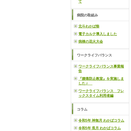
て
病院の取組み
北斗わかば祭
電子カルテ導入しました
病棟の花火大会
ワークライフバランス
ワークライフバランス事業報
告
『腰痛防止教室』を実施しま
した♬
ワークライフバランス フレ
ックスタイム利用者編
コラム
令和5年 神無月 わかばコラム
令和5年 長月 わかばコラム