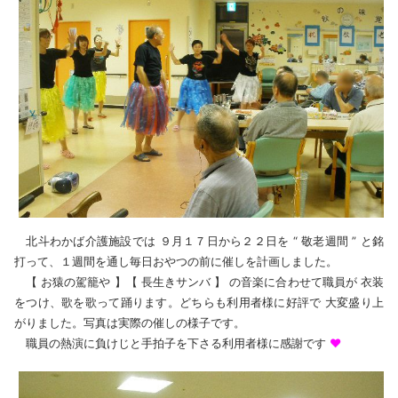
北斗わかば介護施設では ９月１７日から２２日を “ 敬老週間 ” と銘
打って、１週間を通し毎日おやつの前に催しを計画しました。
【 お猿の駕籠や 】【 長生きサンバ 】 の音楽に合わせて職員が 衣装
をつけ、歌を歌って踊ります。どちらも利用者様に好評で 大変盛り上
がりました。写真は実際の催しの様子です。
職員の熱演に負けじと手拍子を下さる利用者様に感謝です
❤