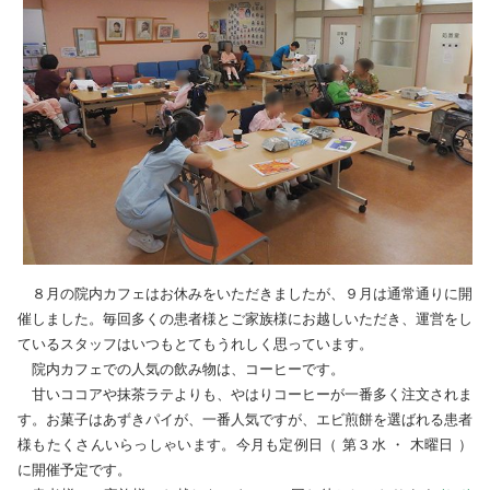
８月の院内カフェはお休みをいただきましたが、９月は通常通りに開
催しました。毎回多くの患者様とご家族様にお越しいただき、運営をし
ているスタッフはいつもとてもうれしく思っています。
院内カフェでの人気の飲み物は、コーヒーです。
甘いココアや抹茶ラテよりも、やはりコーヒーが一番多く注文されま
す。お菓子はあずきパイが、一番人気ですが、エビ煎餅を選ばれる患者
様もたくさんいらっしゃいます。今月も定例日（ 第３水 ・ 木曜日 ）
に開催予定です。