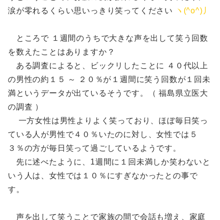
涙が零れるくらい思いっきり笑ってください
ヽ(^o^)丿
ところで １週間のうちで大きな声を出して笑う回数
を数えたことはありますか？
ある調査によると、ビックリしたことに ４０代以上
の男性の約１５ ～ ２０％が１週間に笑う回数が１回未
満というデータが出ているそうです。（ 福島県立医大
の調査 ）
一方女性は男性よりよく笑っており、ほぼ毎日笑っ
ている人が男性で４０％いたのに対し、女性では５
３％の方が毎日笑って過ごしているようです。
先に述べたように、1週間に１回未満しか笑わないと
いう人は、女性では１０％にすぎなかったとの事で
す。
声を出して笑うことで家族の間で会話も増え、家庭