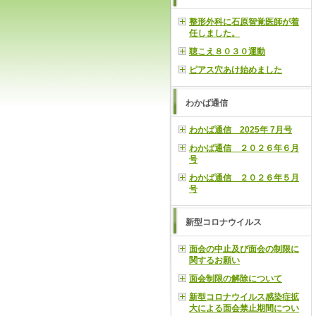
整形外科に石原智覚医師が着
任しました。
聴こえ８０３０運動
ピアス穴あけ始めました
わかば通信
わかば通信 2025年 7月号
わかば通信 ２０２６年６月
号
わかば通信 ２０２６年５月
号
新型コロナウイルス
面会の中止及び面会の制限に
関するお願い
面会制限の解除について
新型コロナウイルス感染症拡
大による面会禁止期間につい