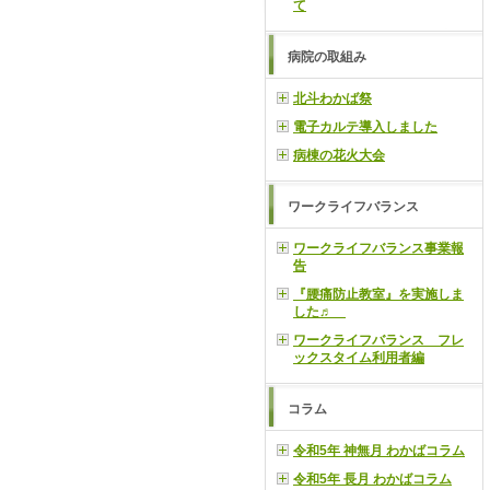
て
病院の取組み
北斗わかば祭
電子カルテ導入しました
病棟の花火大会
ワークライフバランス
ワークライフバランス事業報
告
『腰痛防止教室』を実施しま
した♬
ワークライフバランス フレ
ックスタイム利用者編
コラム
令和5年 神無月 わかばコラム
令和5年 長月 わかばコラム