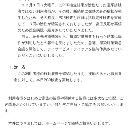
１２月１日（火曜日）にPCR検査結果が陰性だった濃厚接触
者ではない利用者様が、その後、断続的に発熱のみの症状が発
生したため、その都度、PCR検査と昨日は抗原定性検査を実施
して、３回の陰性が確認されておりましたが、炎症反応が高値
のため総合病院へ紹介させていただきました。
同日、紹介先医療機関から、抗原定量検査を行った結果は陽
性が判明したとの報告を受けましたため、急遽、感染対策緊急
会議を開催して、デイサービス・デイケアを臨時休業させてい
ただくことにいたしました。
対 応
この利用者様の行動履歴を確認したうえ、接触のあった職員６
名に対して、本日PCR検査を実施します。
利用者様をはじめご家族の皆様や関係する皆様には多大なご心配、ご
迷惑をおかけしていますが、何とぞご理解・ご協力をお願いいたしま
す。
本件につきましては、ホームページで随時ご報告いたします。