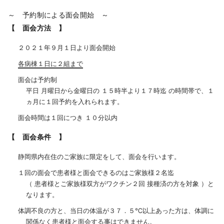
～ 予約制による面会開始 ～
【 面会方法 】
２０２１年９月１日より面会開始
各病棟１日に２組まで
面会は予約制
平日 月曜日から金曜日の １５時半より１７時迄 の時間帯で、１
ヵ月に１回予約を入れられます。
面会時間は１回につき １０分以内
【 面会条件 】
静岡県内在住のご家族に限定をして、面会を行います。
１回の面会で患者様と面会できるのはご家族様２名迄
（ 患者様とご家族様双方がワクチン２回 接種済の方を対象 ）と
なります。
体調不良の方と、当日の体温が３７．５℃以上あった方は、体調に
関係なく患者様と面会する事はできません。