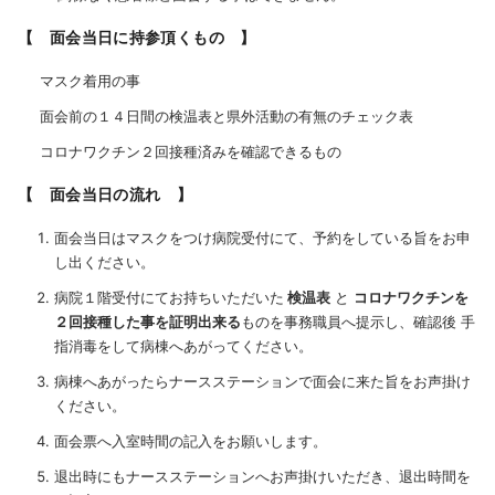
【 面会当日に持参頂くもの 】
マスク着用の事
面会前の１４日間の検温表と県外活動の有無のチェック表
コロナワクチン２回接種済みを確認できるもの
【 面会当日の流れ 】
面会当日はマスクをつけ病院受付にて、予約をしている旨をお申
し出ください。
病院１階受付にてお持ちいただいた
検温表
と
コロナワクチンを
２回接種した事を証明出来る
ものを事務職員へ提示し、確認後 手
指消毒をして病棟へあがってください。
病棟へあがったらナースステーションで面会に来た旨をお声掛け
ください。
面会票へ入室時間の記入をお願いします。
退出時にもナースステーションへお声掛けいただき、退出時間を