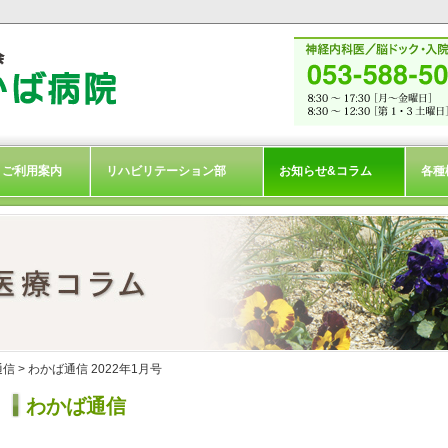
ご利用案内
リハビリテーション部
お知らせ&コラム
各種
通信
> わかば通信 2022年1月号
わかば通信