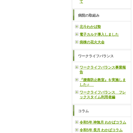
て
病院の取組み
北斗わかば祭
電子カルテ導入しました
病棟の花火大会
ワークライフバランス
ワークライフバランス事業報
告
『腰痛防止教室』を実施しま
した♬
ワークライフバランス フレ
ックスタイム利用者編
コラム
令和5年 神無月 わかばコラム
令和5年 長月 わかばコラム