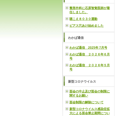
整形外科に石原智覚医師が着
任しました。
聴こえ８０３０運動
ピアス穴あけ始めました
わかば通信
わかば通信 2025年 7月号
わかば通信 ２０２６年６月
号
わかば通信 ２０２６年５月
号
新型コロナウイルス
面会の中止及び面会の制限に
関するお願い
面会制限の解除について
新型コロナウイルス感染症拡
大による面会禁止期間につい