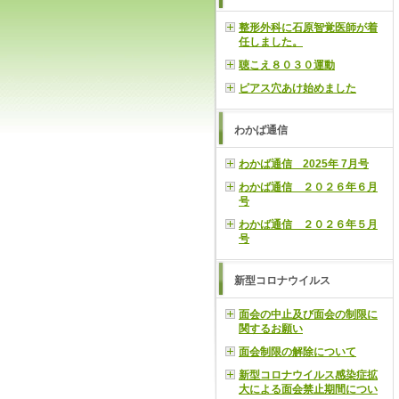
整形外科に石原智覚医師が着
任しました。
聴こえ８０３０運動
ピアス穴あけ始めました
わかば通信
わかば通信 2025年 7月号
わかば通信 ２０２６年６月
号
わかば通信 ２０２６年５月
号
新型コロナウイルス
面会の中止及び面会の制限に
関するお願い
面会制限の解除について
新型コロナウイルス感染症拡
大による面会禁止期間につい