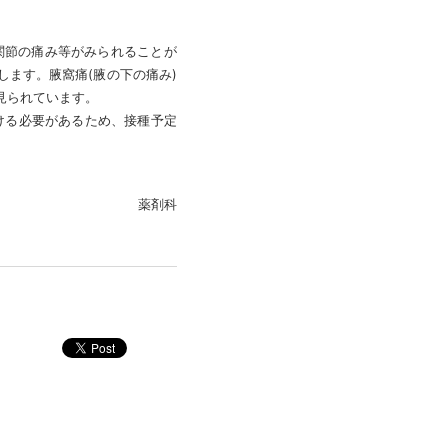
の痛み等がみられることが
生します。腋窩痛(腋の下の痛み)
゙見られています。
る必要があるため、接種予定
薬剤科