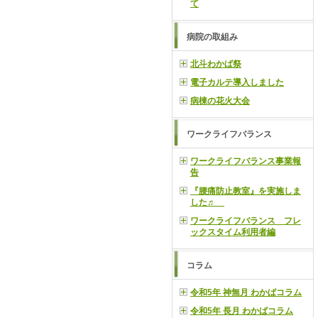
て
病院の取組み
北斗わかば祭
電子カルテ導入しました
病棟の花火大会
ワークライフバランス
ワークライフバランス事業報
告
『腰痛防止教室』を実施しま
した♬
ワークライフバランス フレ
ックスタイム利用者編
コラム
令和5年 神無月 わかばコラム
令和5年 長月 わかばコラム