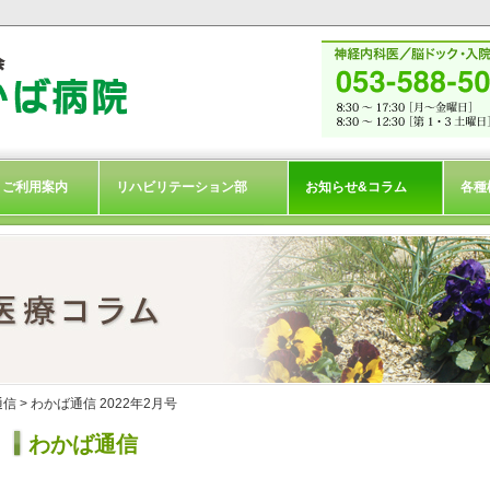
ご利用案内
リハビリテーション部
お知らせ&コラム
各種
通信
> わかば通信 2022年2月号
わかば通信