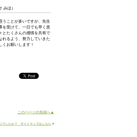
け みほ）
惑うことが多いですが、先生
導を受けて、一日でも早く患
々とたくさんの感情を共有で
なれるよう、努力していきた
しくお願いします！
このページの先頭へ▲
»
ジでしたか？ サイトマップはこちら