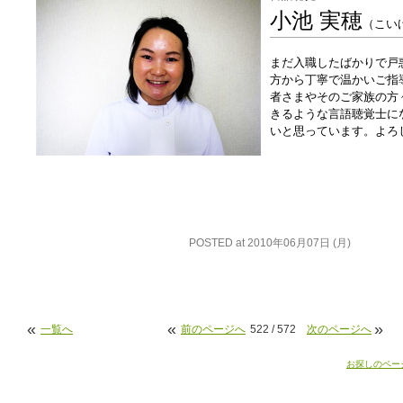
小池 実穂
（こい
まだ入職したばかりで戸
方から丁寧で温かいご指
者さまやそのご家族の方
きるような言語聴覚士に
いと思っています。よろ
POSTED at 2010年06月07日 (月)
«
«
»
一覧へ
前のページへ
522 / 572
次のページへ
お探しのペー