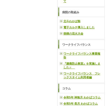
て
病院の取組み
北斗わかば祭
電子カルテ導入しました
病棟の花火大会
ワークライフバランス
ワークライフバランス事業報
告
『腰痛防止教室』を実施しま
した♬
ワークライフバランス フレ
ックスタイム利用者編
コラム
令和5年 神無月 わかばコラム
令和5年 長月 わかばコラム