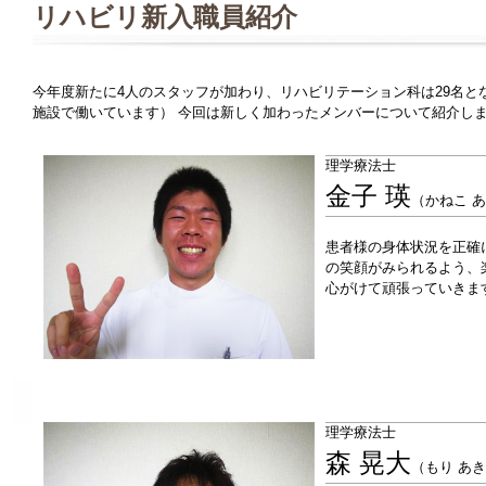
リハビリ新入職員紹介
今年度新たに4人のスタッフが加わり、リハビリテーション科は29名と
施設で働いています） 今回は新しく加わったメンバーについて紹介し
理学療法士
金子 瑛
（かねこ 
患者様の身体状況を正確
の笑顔がみられるよう、
心がけて頑張っていきま
理学療法士
森 晃大
（もり あ