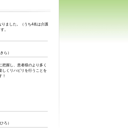
なりました。（うち4名は介護
ます。
あきら）
に把握し、患者様のより多く
楽しくリハビリを行うことを
す！
きひろ）