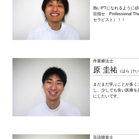
熱いPTになれるように
目指せ Professional 
セラピスト）！！
作業療法士
原 圭祐
（はら け
まだまだ学ぶことが多く
し、少しでも良い医療を
にしたいです。
言語聴覚士