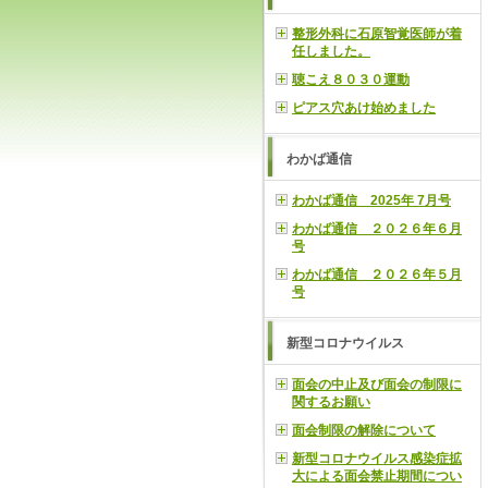
整形外科に石原智覚医師が着
任しました。
聴こえ８０３０運動
ピアス穴あけ始めました
わかば通信
わかば通信 2025年 7月号
わかば通信 ２０２６年６月
号
わかば通信 ２０２６年５月
号
新型コロナウイルス
面会の中止及び面会の制限に
関するお願い
面会制限の解除について
新型コロナウイルス感染症拡
大による面会禁止期間につい