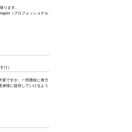
頑張ります。
Therapist（プロフェッショナル
いすけ）
大変ですが、一所懸命に努力
患者様に提供していけるよう