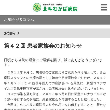
お知らせ&コラム
お知らせ
第４２回 患者家族会のお知らせ
日頃から当院の運営にご理解を賜り、誠にありがとうございま
す。
２０１１年９月に、患者様のご家族よりご意見を伺う場として、また
病院スタッフとの交流の場として始めた患者家族会でしたが、２０１９
年１月２３日に ≪ 院長を囲んでの座談会 ≫ を最後に、新型コロナウ
イルス緊急事態宣言が出され、患者家族会も休会が続いておりました。
コロナ感染も落ち着き、２０２３年５月８日に新型コロナウイルスが
５類へ移行するのを機に、患者家族会を再開することと致しました。
今回は、久しぶりに病院長より今の思いをお伝えすることと、新たな