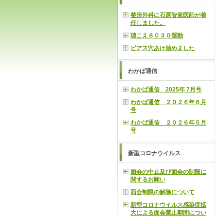
整形外科に石原智覚医師が着
任しました。
聴こえ８０３０運動
ピアス穴あけ始めました
わかば通信
わかば通信 2025年 7月号
わかば通信 ２０２６年６月
号
わかば通信 ２０２６年５月
号
新型コロナウイルス
面会の中止及び面会の制限に
関するお願い
面会制限の解除について
新型コロナウイルス感染症拡
大による面会禁止期間につい