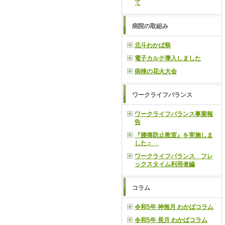
て
病院の取組み
北斗わかば祭
電子カルテ導入しました
病棟の花火大会
ワークライフバランス
ワークライフバランス事業報
告
『腰痛防止教室』を実施しま
した♬
ワークライフバランス フレ
ックスタイム利用者編
コラム
令和5年 神無月 わかばコラム
令和5年 長月 わかばコラム