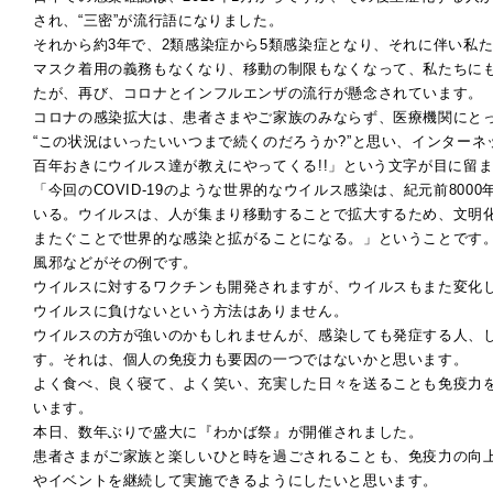
され、“三密”が流行語になりました。
それから約3年で、2類感染症から5類感染症となり、それに伴い私
マスク着用の義務もなくなり、移動の制限もなくなって、私たちに
たが、再び、コロナとインフルエンザの流行が懸念されています。
コロナの感染拡大は、患者さまやご家族のみならず、医療機関にと
“この状況はいったいいつまで続くのだろうか?”と思い、インター
百年おきにウイルス達が教えにやってくる!!」という文字が目に留
「今回のCOVID-19のような世界的なウイルス感染は、紀元前800
いる。ウイルスは、人が集まり移動することで拡大するため、文明
またぐことで世界的な感染と拡がることになる。」ということです
風邪などがその例です。
ウイルスに対するワクチンも開発されますが、ウイルスもまた変化
ウイルスに負けないという方法はありません。
ウイルスの方が強いのかもしれませんが、感染しても発症する人、
す。それは、個人の免疫力も要因の一つではないかと思います。
よく食べ、良く寝て、よく笑い、充実した日々を送ることも免疫力
います。
本日、数年ぶりで盛大に『わかば祭』が開催されました。
患者さまがご家族と楽しいひと時を過ごされることも、免疫力の向
やイベントを継続して実施できるようにしたいと思います。