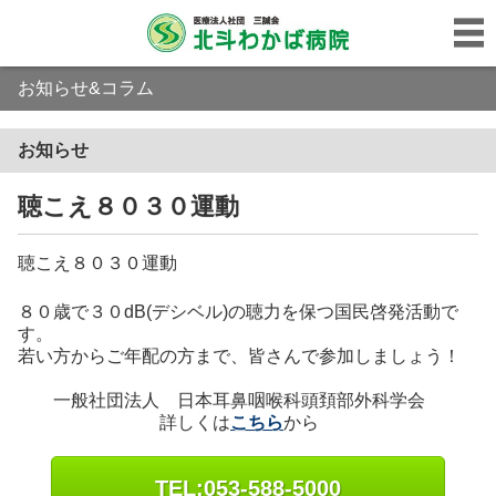
お知らせ&コラム
お知らせ
聴こえ８０３０運動
聴こえ８０３０運動
８０歳で３０dB(デシベル)の聴力を保つ国民啓発活動で
す。
若い方からご年配の方まで、皆さんで参加しましょう！
一般社団法人 日本耳鼻咽喉科頭頚部外科学会
詳しくは
こちら
から
TEL:053-588-5000