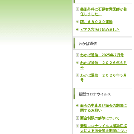
整形外科に石原智覚医師が着
任しました。
聴こえ８０３０運動
ピアス穴あけ始めました
わかば通信
わかば通信 2025年 7月号
わかば通信 ２０２６年６月
号
わかば通信 ２０２６年５月
号
新型コロナウイルス
面会の中止及び面会の制限に
関するお願い
面会制限の解除について
新型コロナウイルス感染症拡
大による面会禁止期間につい