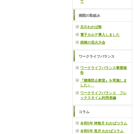
て
病院の取組み
北斗わかば祭
電子カルテ導入しました
病棟の花火大会
ワークライフバランス
ワークライフバランス事業報
告
『腰痛防止教室』を実施しま
した♬
ワークライフバランス フレ
ックスタイム利用者編
コラム
令和5年 神無月 わかばコラム
令和5年 長月 わかばコラム