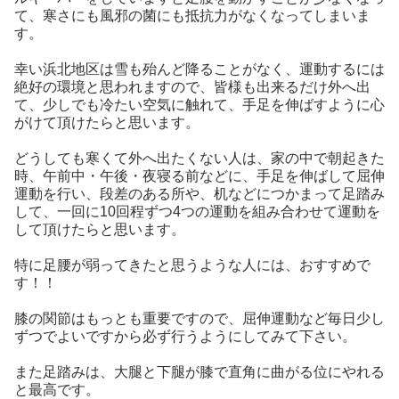
て、寒さにも風邪の菌にも抵抗力がなくなってしまいま
す。
幸い浜北地区は雪も殆んど降ることがなく、運動するには
絶好の環境と思われますので、皆様も出来るだけ外へ出
て、少しでも冷たい空気に触れて、手足を伸ばすように心
がけて頂けたらと思います。
どうしても寒くて外へ出たくない人は、家の中で朝起きた
時、午前中・午後・夜寝る前などに、手足を伸ばして屈伸
運動を行い、段差のある所や、机などにつかまって足踏み
して、一回に10回程ずつ4つの運動を組み合わせて運動を
して頂けたらと思います。
特に足腰が弱ってきたと思うような人には、おすすめで
す！！
膝の関節はもっとも重要ですので、屈伸運動など毎日少し
ずつでよいですから必ず行うようにしてみて下さい。
また足踏みは、大腿と下腿が膝で直角に曲がる位にやれる
と最高です。