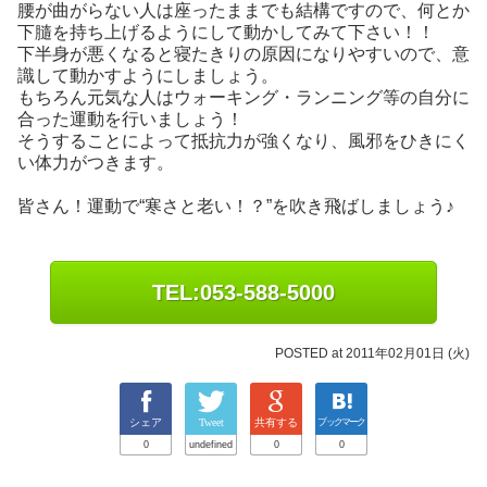
腰が曲がらない人は座ったままでも結構ですので、何とか
下膸を持ち上げるようにして動かしてみて下さい！！
下半身が悪くなると寝たきりの原因になりやすいので、意
識して動かすようにしましょう。
もちろん元気な人はウォーキング・ランニング等の自分に
合った運動を行いましょう！
そうすることによって抵抗力が強くなり、風邪をひきにく
い体力がつきます。
皆さん！運動で“寒さと老い！？”を吹き飛ばしましょう♪
TEL:053-588-5000
POSTED at 2011年02月01日 (火)
シェア
Tweet
共有する
ブックマーク
0
undefined
0
0