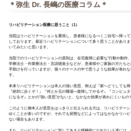
＊弥生 Dr. 長嶋の医療コラム＊
リハビリテーション医療に思うこと（1）
当院はリハビリテーションを重視し、患者様になるべくご自宅へ帰って
しております。最近リハビリテーションについて多々思うことがありま
いてみたいと思います。
当院でのリハビリテーションの原則は、在宅復帰に必要な“行動や動作、
学療法士・作業療法士・言語聴覚士などが、患者様やご家族の方たちと
手助けを行っていますが、個々のケースの中で思うような効果が表れな
す。
本来リハビリテーションは本人の強い意思、例えば『家へどうしても帰り
『絶対に歩くぞ！』『何とか元の職場へ復帰してやるぞ』『コンピュタ
になるぞ』とかの“強い意思”がないと、なかなか効果が表れにくいもの
このように御本人が意思をはっきりと伝えられる方は、リハビリテーシ
ゆくことが多いのですが、それでも状態などによってはなかなかリハビ
ない場合もあります。
また、リハビリテーションに対してあまり積極的になれない人達には、い