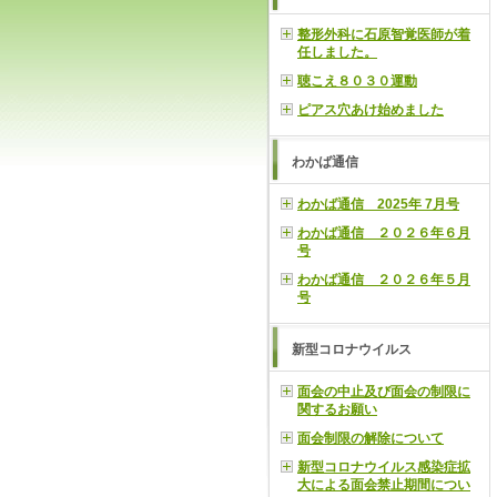
整形外科に石原智覚医師が着
任しました。
聴こえ８０３０運動
ピアス穴あけ始めました
わかば通信
わかば通信 2025年 7月号
わかば通信 ２０２６年６月
号
わかば通信 ２０２６年５月
号
新型コロナウイルス
面会の中止及び面会の制限に
関するお願い
面会制限の解除について
新型コロナウイルス感染症拡
大による面会禁止期間につい