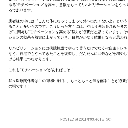
ゆる“モチベーション”を高め、意欲をもってリハビリテーションをやっ
ろであります。
患者様の中には『こんな体になってしまって外へ出たくないよ』という
ることが多いものです。こういった方々には、やはり医師を含めた各ス
け”に関与し“モチベーションを高める”努力が必要だと思っています。
ションの効果も着実に上がっていき、目的がかなう結果となると思われ
リハビリテーションには病院施設でやって貰うだけでなく≪自主トレ≫
なく、自宅でもやってきたことを復習し、だんだんに回数などを増やし
げる結果につながります。
これも“モチベーション”があればこそ！
我々医療関係者はこの“動機づけ”に、もっともっと気を配ることが必要
の頃です！！
POSTED at 2011年03月01日 (火)