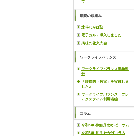
て
病院の取組み
北斗わかば祭
電子カルテ導入しました
病棟の花火大会
ワークライフバランス
ワークライフバランス事業報
告
『腰痛防止教室』を実施しま
した♬
ワークライフバランス フレ
ックスタイム利用者編
コラム
令和5年 神無月 わかばコラム
令和5年 長月 わかばコラム