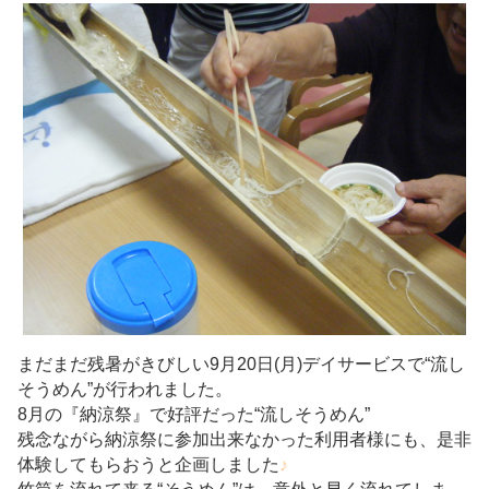
まだまだ残暑がきびしい9月20日(月)デイサービスで“流し
そうめん”が行われました。
8月の『納涼祭』で好評だった“流しそうめん”
残念ながら納涼祭に参加出来なかった利用者様にも、是非
体験してもらおうと企画しました
♪