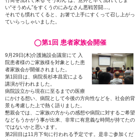
竹筒を流れて来る“そうめん”は、意外と早く流れてしま
い“そうめん”をすくうのにみなさん悪戦苦闘…。
それでも慣れてくると、お箸で上手にすくって召し上がっ
ていらっしゃいました。
◯第1回 患者家族会開催
9月29日(木)介護施設会議室にて 入
院患者様のご家族様を対象とした患
者家族会が開催されました。
第1回目は、病院長杉本昌宏による
講演が行われました。
病院設立から現在に至るまでの医療
にかける想い、病院として今後の方向性などを、社会的背
景も考慮した上で熱く語りました。
懇親会では、ご家族の方からの感想や病院に対するご希望
などもうかがう事が出来、非常に有意義な時間が持てたの
ではないかと思います。
第2回目は11月下旬に行われる予定です。是非ご参加くだ