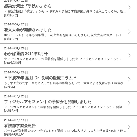
2014年09月12日
感染対策は『手洗い』から
～ 感染対策は『手洗い』から ～ 病気を引き起こす病原菌が身体に侵入してくる時、最も頻度が高いと考えられているのが『手指』を介した感染と言われています。こまめに手指消毒をすることは『感染しない...
[お知らせ]
2014年08月27日
花火大会が開催されました
8月20日（水） 今年も例年通り、花火大会を開催いたしました 花火大会のスタートは午後7時。夕食を終えた患者さま方が続々と駐車場に集まってこられています。スタッフの準備もOK！ 花火大会が始ま...
[お知らせ]
2014年08月20日
わかば通信 2014年8月号
☆フィジカルアセスメントの 学習会を開催しました☆ フィジカルアセスメントって？ 問診・打診・視診・触診などを通して、実際に患者の身体に触れながら、症状の把握や異常の早期発見を行うこと。 日本...
[わかば通信]
2014年08月20日
＊平成26年 葉月 Dr. 長嶋の医療コラム＊
もうすぐ立秋です！８月に入って台風等の影響もあって、大雨による災害が多く報道されていますが、皆様にはお変わりございませんか？ 今夏も多くの方々が熱中症に罹患して救急搬送されています。 これは生...
[コラム]
2014年07月23日
フィジカルアセスメントの学習会を開催しました
フィジカルアセスメントの学習会を開催しました フィジカルアセスメントって？ 問診・打診・視診・触診などを通して、実際に患者の身体に触れながら、症状の把握や異常の早期発見を行うこと。日本語で「身...
[お知らせ]
2014年07月15日
看護部学習会報告
パート1就労支援について学びました♪ 講師に NPO法人 えんしゅう生活支援netより 建木良子先生をお招きしました。 平成26年6月11日に学習会を行いました。 テーマは「高次脳機能障害患者...
[病院の取組み]