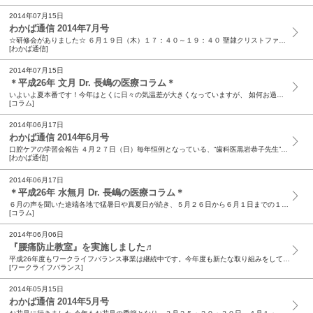
2014年07月15日
わかば通信 2014年7月号
☆研修会がありました☆ ６月１９日（木）１７：４０～１９：４０ 聖隷クリストファー大学大学院研究科長の川村佐和子先生をお招きして、「難病制度の歴史」についての学習会を開催しました。川村先生は１...
[わかば通信]
2014年07月15日
＊平成26年 文月 Dr. 長嶋の医療コラム＊
いよいよ夏本番です！今年はとくに日々の気温差が大きくなっていますが、 如何お過ごしでしょうか？! こういう時には体の変調をきたしやすいものです。関節の痛みが強くなったり、偏頭痛がおこったりと。...
[コラム]
2014年06月17日
わかば通信 2014年6月号
口腔ケアの学習会報告 ４月２７日（日）毎年恒例となっている、“歯科医黒岩恭子先生”をお招きして口腔ケアの研修会を開催しました。口腔ケアについての講義と演習、入院患者様に...
[わかば通信]
2014年06月17日
＊平成26年 水無月 Dr. 長嶋の医療コラム＊
６月の声を聞いた途端各地で猛暑日や真夏日が続き、５月２６日から６月１日までの１週間で、熱中症により救急搬送された人は、全国で１,６３７名昨年同期の７倍にもなったというニュースに加え、遂に６月３...
[コラム]
2014年06月06日
『腰痛防止教室』を実施しました♬
平成26年度もワークライフバランス事業は継続中です。今年度も新たな取り組みをしていきますが、まずは4月から始まった『腰痛防止教室』。昨年、職員に意識調査をしたところ、「腰痛防止対策をしてほしい...
[ワークライフバランス]
2014年05月15日
わかば通信 2014年5月号