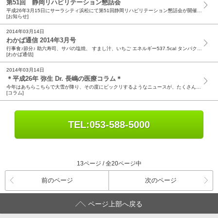
第51回 静岡リハビリテーション懇話会
平成26年3月15日にサーラシティ浜松にて第51回静岡リハビリテーション懇話会が開催され、北斗わかば病院の病院長である杉本昌宏先生が世話人を務めました。 北斗わかば病院、北斗わかば介護施設から...
[お知らせ]
2014年03月14日
わかば通信 2014年3月号
行事食♪節分♪ 助六寿司、サバの塩焼、 すまし汁、いちご エネルギー537.5cal タンパク質24.9g 塩分3.2g ２月３日（月）の昼食に“節分メニュー”が提供されました。 日本には四季...
[わかば通信]
2014年03月14日
＊平成26年 弥生 Dr. 長嶋の医療コラム＊
今年はあちらこちらで大雪が降り、その度にビックリするようなニュースが、たくさんありましたが、皆様お変わりはございませんでしょうか?! 年度末が近付くと、退職をされる方がいらっしゃり寂しくなる時...
[コラム]
TEL:053-588-5000
13ページ / 全20ページ中
前のページ
次のページ
ページ上部へ戻る