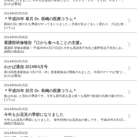
お花見に行きました 今年もお花見の季節となり、３月２５・２９・３０日、４月１・５・６日の６日間、病院南側の浜北北部中学校へ入院患者様とそのご家族様とで、お花見に行ってきました♪ 車椅子で介助が...
[わかば通信]
2014年05月15日
＊平成26年 皐月 Dr. 長嶋の医療コラム＊
新緑が目に鮮やかな季節がやってまいりました ♪ 天候が目まぐるしく変わり、汗ばむ程の陽気の日があったかと思えば、突然の冷え込みに体がビックリしたりと、体温調整の難しい時期ですね。 皆様お変わり...
[コラム]
2014年05月08日
看護部研修報告『口から食べることの支援』
看護部 研修会開催！ 平成26年4月27日(日) 今年も黒岩恭子先生と飯野登志子先生にお越しいただき、1日かけて研修を行いました。 くるりーなブラシの開発者である歯科医の黒岩先生のエネルギッシ...
[病院の取組み]
2014年04月15日
わかば通信 2014年4月号
第16回患者家族会 3月27日（木）患者家族会が開催されました。今回のテーマは“食”についてです ❤ その“食”に関係の深いふたつの職種よりお話をさせていただきました。 言語聴覚士の山口菜摘と...
[わかば通信]
2014年04月15日
＊平成26年 卯月 Dr. 長嶋の医療コラム＊
春は出会いと別れの季節です。今年も新年度を迎え様々な場所で歓迎の式典や宴が行われています。咲き誇る桜の華やかさに合わせるかのようです。 景気が上向いてきた事もあり、医療や介護の現場は人手不足で...
[コラム]
2014年04月15日
今年もお花見の季節になりました
今年もお花見の季節になりました。 毎年恒例のお花見会の催しです。 平成26年4月2日 今年も、美しい桜を患者さまと一緒に愛でました。ご家族さまにもご参加いただき、春の午後のひとときを過ごしまし...
[病院の取組み]
2014年04月02日