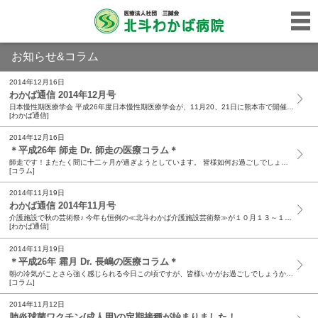
お知らせ&コラム
2014年12月16日
わかば通信 2014年12月号
日本慢性期医療学会 平成26年度日本慢性期医療学会が、11月20、21日に熊本市で開催されました。年に1回、全国の慢性期医療を担う病院から多くの専門職が集まり、研究成果や実践の報告がされます。...
[わかば通信]
2014年12月16日
＊平成26年 師走 Dr. 師走の医療コラム＊
師走です！またたく間に十二ヶ月が過ぎようとしています。 皆様如何お過ごしでしょうか?! 今年は寒波の到来が早く、既に本格的な冬の寒さとなっています。 またインフルエンザの流行シーズン入りも例年...
[コラム]
2014年11月19日
わかば通信 2014年11月号
介護施設で秋の芸術祭♪ 今年も恒例の≪北斗わかば介護施設芸術祭≫が１０月１３～１８日の６日間で開催されました。盆栽・書・写真・ハンドメイドのバッグ等、出展作品は全て利用者様が一生懸命作られたも...
[わかば通信]
2014年11月19日
＊平成26年 霜月 Dr. 長嶋の医療コラム＊
朝の冷気がことさら強く感じられる今日この頃ですが、皆様いかがお過ごしでしょうか？ 最近のニュースは、エボラ出血熱やデング熱といった珍しい名前の感染症が話題になっています。遠いと思っていた国々の...
[コラム]
2014年11月12日
肺炎球菌ワクチン(成人用)の定期接種が始まりました！