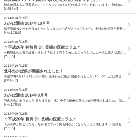
肺炎は日本人の死因第3位！亡くなる方の95％が65歳以上といわれています。 肺炎は高齢になると急激に重症化するリスクが高くなるため、65歳以上の方にとって軽視できない疾患です。 肺炎を予防する...
[お知らせ]
2014年10月15日
わかば通信 2014年10月号
防災訓練カレーを作りました♪ もしガスの供給がストップしたら、食料の輸送路が遮断されてしまったら、そうした状況を想定した炊き出し訓練を行いました。 メニューはアルファ米と簡易型のガスコンロの熱...
[わかば通信]
2014年10月15日
＊平成26年 神無月 Dr. 長嶋の医療コラム＊
≪御嶽山の水蒸気爆発≫９月２７日１１時５２分におこったとのニュースに驚き状況が明確に伝えられてくるにつれ、思いもよらない大惨事となっていきました。 １０月６日『浜松へ台風１８号が上陸するなんて...
[コラム]
2014年10月15日
北斗わかば祭が開催されました！
平成26年9月28日 晴天の日曜日 北斗わかば祭が 開催されました♪ 10：00 わかば祭当日。 澄み切った青空が広がりました！テントを張って、職員は準備を着々と進めています。 11：30 フ...
[お知らせ]
2014年09月16日
わかば通信 2014年9月号
花火大会がありました ８月２０日（水）今年も恒例の花火大会が開催されました。 当日は天候に恵まれ、病院北側駐車場に多くの患者様やご家族様にお集まりいただいて、夏の夜のひと時を賑やかに過ごしまし...
[わかば通信]
2014年09月16日
＊平成26年 長月 Dr. 長嶋の医療コラム＊
９月の声が聞こえたら、頬を撫でていく風も爽やかになったように感じます ♫ 皆様お変りなくお過しでしょうか？ テレビから聞こえて来る自然災害についての報道がとても多くなり、心が痛む事が多い昨今で...
[コラム]