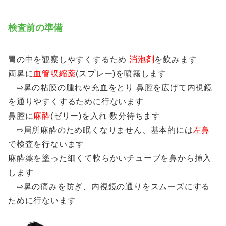
検査前の準備
胃の中を観察しやすくするため
消泡剤
を飲みます
両鼻に
血管収縮薬
(スプレー)を噴霧します
⇨鼻の粘膜の腫れや充血をとり 鼻腔を広げて内視鏡
を通りやすくするために行ないます
鼻腔に
麻酔
(ゼリー)を入れ 数分待ちます
⇨局所麻酔のため眠くなりません、基本的には
左鼻
で検査を行ないます
麻酔薬を塗った細くて軟らかいチューブを鼻から挿入
します
⇨鼻の痛みを防ぎ、内視鏡の通りをスムーズにする
ために行ないます